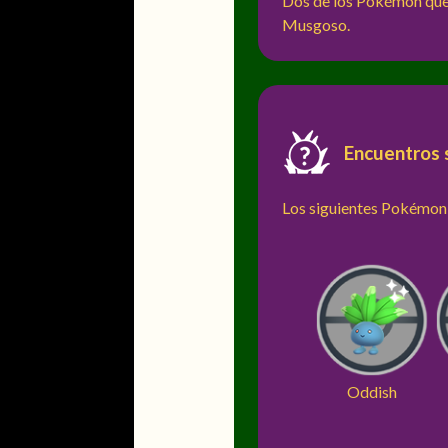
Dos de los Pokémon que
Musgoso.
Encuentros 
Los siguientes Pokémon 
Oddish