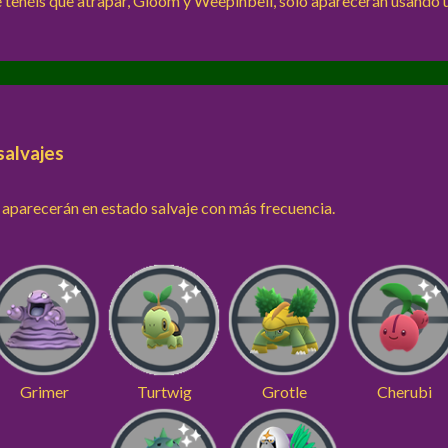
 tenéis que atrapar, Gloom y Weepinbell, solo aparecerán usand
salvajes
aparecerán en estado salvaje con más frecuencia.
Grimer
Turtwig
Grotle
Cherubi