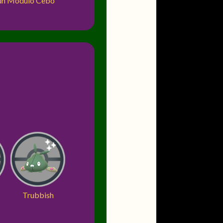
o un Módulo Cebo
Trubbish