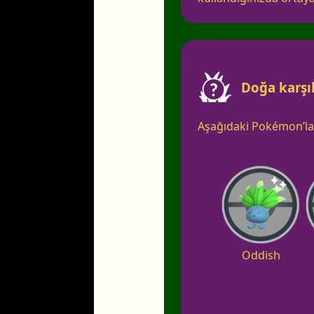
Doğa karşı
Aşağıdaki Pokémon’la
Oddish