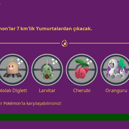
r
on'lar 7 km'lik Yumurtalardan çıkacak.
Alolalı Diglett
Larvitar
Cherubi
Oranguru
r Pokémon'la karşılaşabilirsiniz!