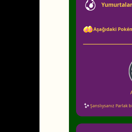
Yumurtala
Aşağıdaki Pokém
Şanslıysanız Parlak bi