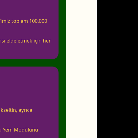
fimiz toplam 100.000
nsı elde etmek için her
seltin, ayrıca
nlu Yem Modülünü