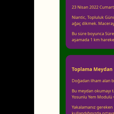
23 Nisan 2022 Cumartes
Niantic, Topluluk Gün
ağaç dikmek. Maceray
Bu süre boyunca Süreli
aşamada 1 km hareke
Toplama Meydan
Doğadan ilham alan b
Bu meydan okumayı tam
Yosunlu Yem Modulü v
Yakalamanız gereken 
kullandığınızda ortaya