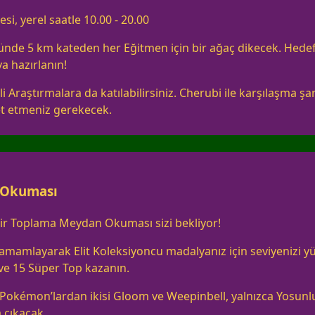
i, yerel saatle 10.00 - 20.00
ünde 5 km kateden her Eğitmen için bir ağaç dikecek. Hede
a hazırlanın!
 Araştırmalara da katılabilirsiniz. Cherubi ile karşılaşma şa
t etmeniz gerekecek.
 Okuması
ir Toplama Meydan Okuması sizi bekliyor!
amlayarak Elit Koleksiyoncu madalyanız için seviyenizi yük
e 15 Süper Top kazanın.
Pokémon’lardan ikisi Gloom ve Weepinbell, yalnızca Yosu
 çıkacak.