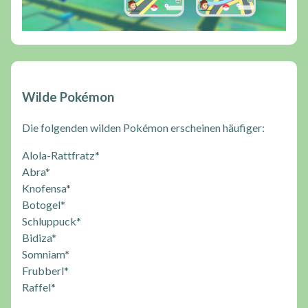
Wilde Pokémon
Die folgenden wilden Pokémon erscheinen häufiger:
Alola-Rattfratz*
Abra*
Knofensa*
Botogel*
Schluppuck*
Bidiza*
Somniam*
Frubberl*
Raffel*