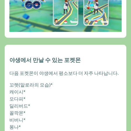
야생에서 만날 수 있는 포켓몬
다음 포켓몬이 야생에서 평소보다 더 자주 나타납니다.
꼬렛(알로라의 모습)*
캐이시*
모다피*
딜리버드*
꼴깍몬*
비버니*
몽나*