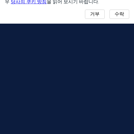
우
당사의 쿠키 방침
을 읽어 보시기 바랍니다.
거부
수락
알림
커뮤니티 데이 맵
시즌
순위표
이벤트
서포트