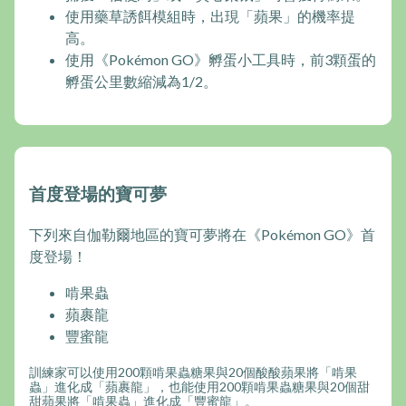
使用藥草誘餌模組時，出現「蘋果」的機率提
高。
使用《Pokémon GO》孵蛋小工具時，前3顆蛋的
孵蛋公里數縮減為1/2。
首度登場的寶可夢
下列來自伽勒爾地區的寶可夢將在《Pokémon GO》首
度登場！
啃果蟲
蘋裹龍
豐蜜龍
訓練家可以使用200顆啃果蟲糖果與20個酸酸蘋果將「啃果
蟲」進化成「蘋裹龍」，也能使用200顆啃果蟲糖果與20個甜
甜蘋果將「啃果蟲」進化成「豐蜜龍」。