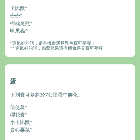
卡比獸*
壺壺*
樹枕尾熊*
啃果蟲^
*運氣好的話，還有機會遇見異色寶可夢喔！
** 運氣好的話，點擊蘋果還有機會遇見寶可夢喔！
蛋
下列寶可夢將於7公里蛋中孵化。
信使鳥*
櫻花寶*
小卡比獸*
貪心栗鼠*