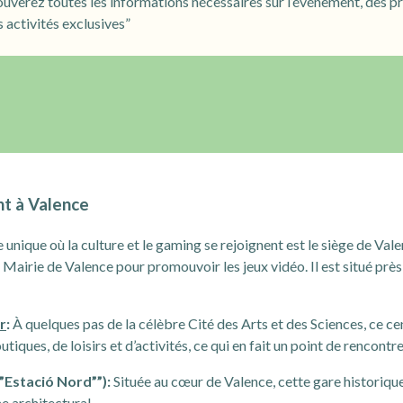
trouverez toutes les informations nécessaires sur l’événement, de
s activités exclusives”
nt à Valence
 unique où la culture et le gaming se rejoignent est le siège de Val
a Mairie de Valence pour promouvoir les jeux vidéo. Il est situé près
r
:
À quelques pas de la célèbre Cité des Arts et des Sciences, ce c
iques, de loisirs et d’activités, ce qui en fait un point de rencontre
“”Estació Nord””):
Située au cœur de Valence, cette gare historiqu
 architectural.