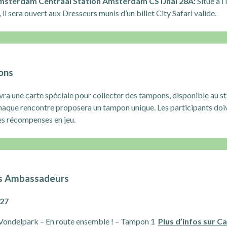
msterdam Centraal Station Amsterdam CS IJhal 28A:
Situé à l’
 il sera ouvert aux Dresseurs munis d’un billet City Safari valide.
ons
ra une carte spéciale pour collecter des tampons, disponible au sta
Chaque rencontre proposera un tampon unique. Les participants doi
s récompenses en jeu.
es Ambassadeurs
 27
Vondelpark – En route ensemble ! – Tampon 1
Plus d’infos sur C