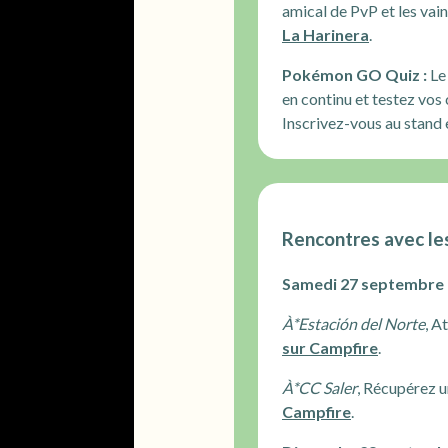
amical de PvP et les vai
La Harinera
.
Pokémon GO Quiz :
Le
en continu et testez vo
Inscrivez-vous au stand 
Rencontres avec l
Samedi 27 septembre 2
À*
Estación del Norte
, A
sur Campfire
.
À*
CC Saler
, Récupérez u
Campfire
.