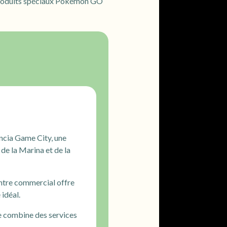
s produits spéciaux Pokémon GO
encia Game City, une
 de la Marina et de la
entre commercial offre
 idéal.
e combine des services