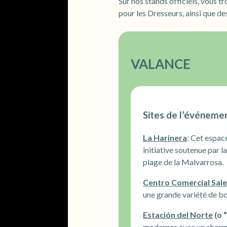
Sur nos stands officiels, vous 
pour les Dresseurs, ainsi que de
VALANCE
Sites de l’événeme
La Harinera
: Cet espace
initiative soutenue par l
plage de la Malvarrosa.
Centro Comercial Sale
une grande variété de bout
Estación del Norte
(o 
modernes avec un charme