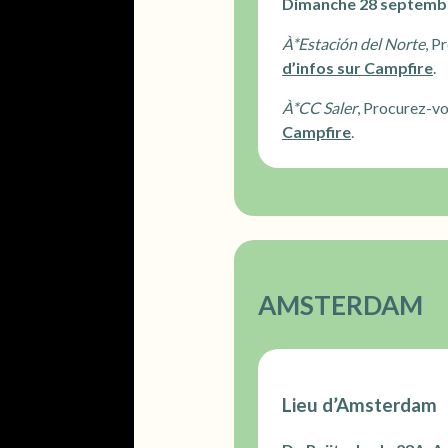
Dimanche 28 septembr
À*
Estación del Norte
, P
d’infos sur Campfire
.
À*
CC Saler
, Procurez-vo
Campfire
.
AMSTERDAM
Lieu d’Amsterdam