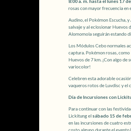
8:00 a. m. hasta el lunes 17 d
rosas con mayor frecuencia en e
Audino, el Pokémon Escucha, y
salvaje y al eclosionar Huevos d
Alomomola seguirán estando dis
Los Módulos Cebo normales acti
captura. Pokémon rosas, como L
Huevos de 7 km. ¡Con algo de su
variocolor!
Celebren esta adorable ocasión 
vaqueros rotos de Luvdisc y el 
Día de Incursiones con Lickit
Para continuar con las festivid
Lickitung el
sábado 15 de febre
en las incursiones de cuatro es
costo alguno durante el evento