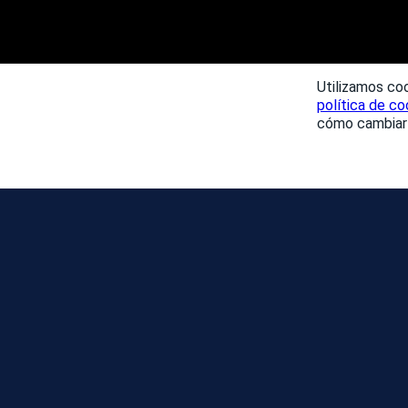
Utilizamos coo
política de co
cómo cambiar 
NOTICIAS
MAPA DEL DÍA DE LA
COMUNIDAD
TEMPORADAS
TABLA DE CLASIFICACIÓ
EVENTOS
AYUDA