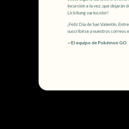
incursión a la vez, que dejarán
Lickitung variocolor!
¡Feliz Día de San Valentín, Entr
suscribirse a nuestros correos
—El equipo de Pokémon GO