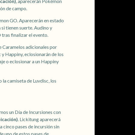
icación)
, aparecerán Pokémon
ción de campo.
kémon GO. Aparecerán en estado
 si tienen suerte. Audino y
ras finalizar el evento.
de Caramelos adicionales por
 y Happiny, eclosionarán de los
aje o eclosionar a un Happiny
 la camiseta de Luvdisc, los
emos un Día de Incursiones con
bicación)
. Lickitung aparecerá
a cinco pases de incursión sin
de uno de estos pases de