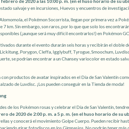
e febrero de 2020 a las 10:00 p. m. (en el huso horario de su ub
stado salvaje y en incursiones, Huevos y encuentros de investiga
 Alomomola, el Pokémon Socorrista, llegan por primera vez a Po
e 7 km. Sin embargo, son raros, por lo que que solo los encontrarán
ponibles (¡aunque será muy difícil encontrarlos!) en Pokémon GO t
vados durante el evento durarán seis horas y recibirán el doble 
ickitung, Porygon, Cleffa, Igglybuff, Tyrogue, Smoochum, Luvdisc
erte, se podrían encontrar a un Chansey variocolor en estado salv
con productos de avatar inspirados en el Día de San Valentín como
calzado de Luvdisc. ¡Los pueden conseguir en la Tienda de moda!
ung
ades de los Pokémon rosas y celebrar el Día de San Valentín, tendr
ro de 2020 de 2:00 p. m. a 5 p. m. (en el huso horario de su u
trellas y conocerá el movimiento Golpe Cuerpo. Pueden recibir hast
 haciendo girar fotodiscos en los Gimnasios. No podrán tener más 