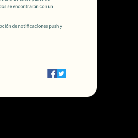
ados se encontrarán con un
epción de notificaciones push y