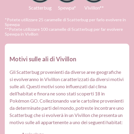
Scatterbug
Spewpa*
Vivillon**
*Potete utilizzare 25 caramelle di Scatterbug per farlo evolvere in
Spewpa
**Potete utilizzare 100 caramelle di Scatterbug per far evolvere
Spewpa in Vivillon
Motivi sulle ali di Vivillon
Gli Scatterbug provenienti da diverse aree geografiche
si evolveranno in Vivillon caratterizzati da diversi motivi
sulle ali. Questi motivi sono influenzati dal clima
dell’habitat e finora ne sono stati scoperti 18 in
Pokémon GO. Collezionando varie cartoline provenienti
da determinate parti del mondo, potreste incontrare uno
Scatterbug che si evolverà in un Vivillon che presenta un
motivo sulle ali appartenente a uno dei seguenti habitat: