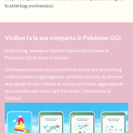
Scatterbug evolvendosi.
Vivillon fa la sua comparsa in Pokémon GO!
Scatterbug, Spewpa e Vivillon stanno debuttando in
Pokémon GO in tutto il mondo!
Gli Allenatori hanno la possibilità di incontrare Scatterbug
collezionando e aggiungendo cartoline ricevute da diverse
aree geografiche. Iniziate la vostra collezione aggiungendo
una cartolina per sbloccare il premio Collezionista di
Vivillon!