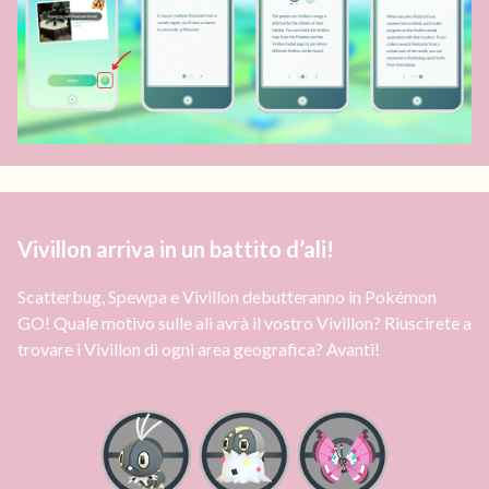
Vivillon arriva in un battito d’ali!
Scatterbug, Spewpa e Vivillon debutteranno in Pokémon
GO! Quale motivo sulle ali avrà il vostro Vivillon? Riuscirete a
trovare i Vivillon di ogni area geografica? Avanti!