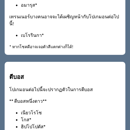
อมารุส*
เทรนเนอร์บางคนอาจจะได้เผชิญหน้ากับโปเกมอนต่อไป
นี้!
เบโรรินกา*
* หากโชคดีอาจเจอตัวสีแตกต่างก็ได้!
ตีบอส
โปเกมอนต่อไปนี้จะปรากฏตัวในการตีบอส
** ตีบอสหนึ่งดาว**
เนียวโรโซ
โกส*
ฮิปโปโปตัส*