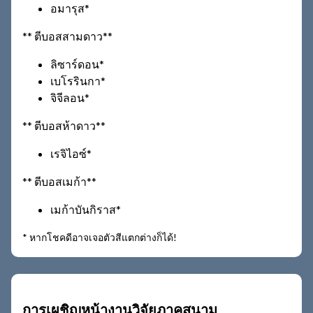
อมารุส*
** ตีบอสสามดาว**
ลิซาร์ดอน*
เบโรรินกา*
จิจีลอน*
** ตีบอสห้าดาว**
เรจิไอซ์*
** ตีบอสเมก้า**
เมก้าบันกิราส*
* หากโชคดีอาจเจอตัวสีแตกต่างก็ได้!
การเผชิญหน้างานวิจัยภาคสนาม