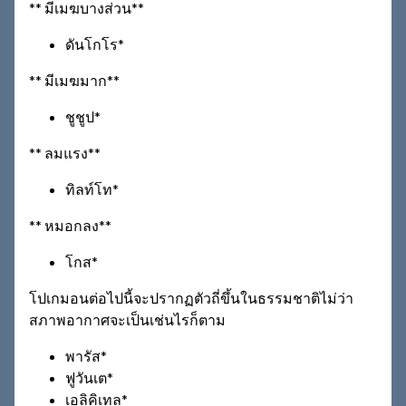
** มีเมฆบางส่วน**
ดันโกโร*
** มีเมฆมาก**
ชูชูป*
** ลมแรง**
ทิลท์โท*
** หมอกลง**
โกส*
โปเกมอนต่อไปนี้จะปรากฏตัวถี่ขึ้นในธรรมชาติไม่ว่า
สภาพอากาศจะเป็นเช่นไรก็ตาม
พารัส*
ฟูวันเต*
เอลิคิเทล*