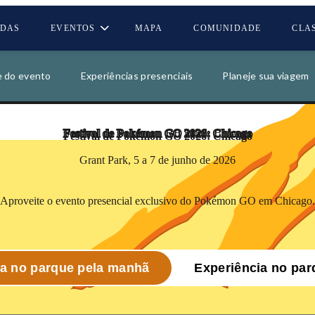
DAS
EVENTOS
MAPA
COMUNIDADE
CLA
00
00
00
00
e do evento
Experiências presenciais
Planeje sua viagem
DIAS
HORAS
MINUTOS
SEGUND
Festival de Pokémon GO
2026: Chicago
Grant Park, 5 a 7 de junho de 2026
Aproveite o evento presencial exclusivo do Pokémon GO em Chicago.
ia no parque pela manhã
Experiência no par