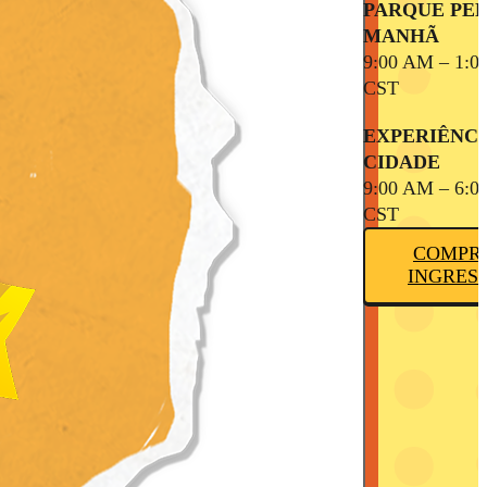
PARQUE PE
MANHÃ
9:00 AM – 1:0
CST
EXPERIÊNCI
CIDADE
9:00 AM – 6:0
CST
COMPR
INGRES