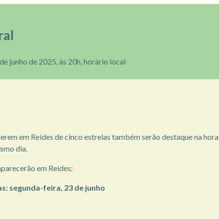
ral
 de junho de 2025, às 20h, horário local
rem em Reides de cinco estrelas também serão destaque na hora 
esmo dia.
parecerão em Reides:
as: segunda-feira, 23 de junho