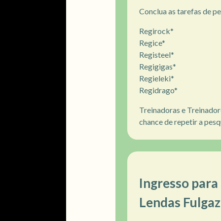
Conclua as tarefas de p
Regirock*
Regice*
Registeel*
Regigigas*
Regieleki*
Regidrago*
Treinadoras e Treinador
chance de repetir a pesq
Ingresso para
Lendas Fulgaz