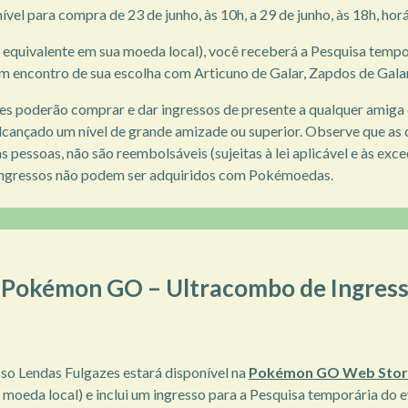
vel para compra de 23 de junho, às 10h, a 29 de junho, às 18h, horá
r equivalente em sua moeda local), você receberá a Pesquisa tempo
m encontro de sua escolha com Articuno de Galar, Zapdos de Galar
res poderão comprar e dar ingressos de presente a qualquer ami
ançado um nível de grande amizade ou superior. Observe que as 
s pessoas, não são reembolsáveis ​​(sujeitas à lei aplicável e às ex
 ingressos não podem ser adquiridos com Pokémoedas.
o Pokémon GO – Ultracombo de Ingres
o Lendas Fulgazes estará disponível na
Pokémon GO Web Stor
 moeda local) e inclui um ingresso para a Pesquisa temporária do 