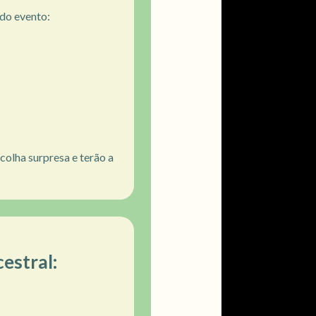
do evento:
olha surpresa e terão a
estral: