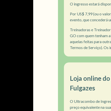
O ingresso estará disponí
Por US$ 7,99 (ou o valo
evento, que concederá u
Treinadoras e Treinado
GO com quem tenham alc
aquelas feitas para outra
Termos de Serviço). Os
Loja online d
Fulgazes
O Ultracombo de Ingress
preço equivalente na sua