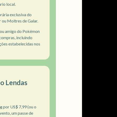
rio local.
rária exclusiva do
 ou Moltres de Galar.
ga ou amigo do Pokémon
compras, incluindo
ceções estabelecidas nos
so Lendas
e
por US$ 7,99 (ou o
evento, um passe de