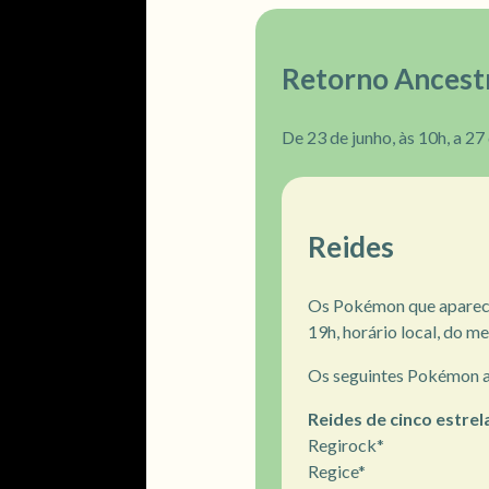
Retorno Ancest
De 23 de junho, às 10h, a 27
Reides
Os Pokémon que aparece
19h, horário local, do m
Os seguintes Pokémon a
Reides de cinco estrel
Regirock*
Regice*