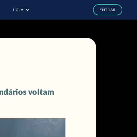
LOJA
endários voltam