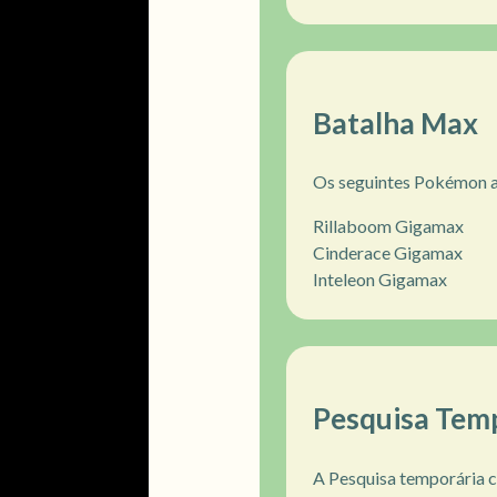
Batalha Max
Os seguintes Pokémon a
Rillaboom Gigamax
Cinderace Gigamax
Inteleon Gigamax
Pesquisa Temp
A Pesquisa temporária c