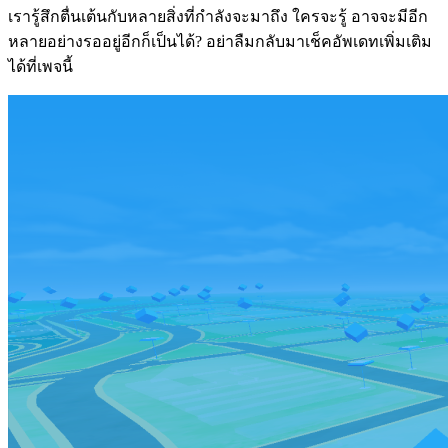
เรารู้สึกตื่นเต้นกับหลายสิ่งที่กำลังจะมาถึง ใครจะรู้ อาจจะมีอีก
หลายอย่างรออยู่อีกก็เป็นได้? อย่าลืมกลับมาเช็คอัพเดทเพิ่มเติม
ได้ที่เพจนี้