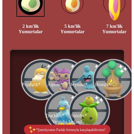
2 km'lik
5 km'lik
7 km'lik
Yumurtalar
Yumurtalar
Yumurtalar
Psyduck*
Aipom*
Wynaut*
Bonsly*
Ducklett*
Smoliv*
Ve daha fazlası!
*Şanslıysanız Parlak formuyla karşılaşabilirsiniz!