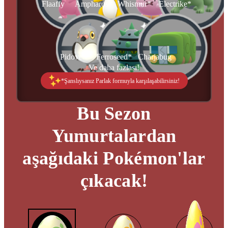
Flaaffy
Ampharos*
Whismur*
Electrike*
Pidove*
Ferroseed*
Charjabug
Ve daha fazlası!
*Şanslıysanız Parlak formuyla karşılaşabilirsiniz!
Bu Sezon
Yumurtalardan
aşağıdaki Pokémon'lar
çıkacak!