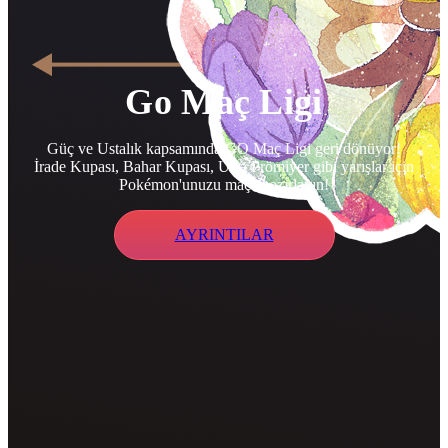
Go Maç Ligi
Güç ve Ustalık kapsamında GO Maç Ligi geri dönüyor!
İrade Kupası, Bahar Kupası, Usta Prömiyer gibi yarışlar için
Pokémon'unuzu maça hazırlayın!
AYRINTILAR