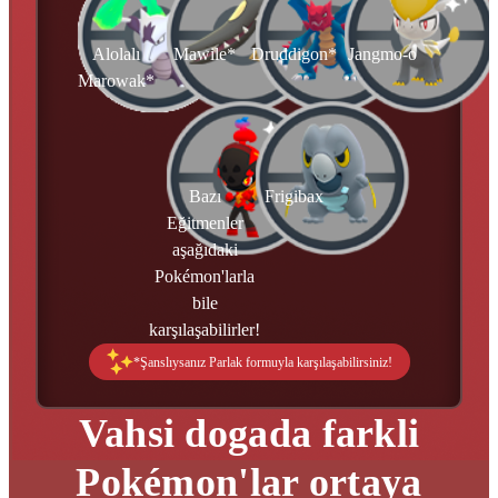
Alolalı
Mawile*
Druddigon*
Jangmo-o
Marowak*
Bazı
Frigibax
Eğitmenler
aşağıdaki
Pokémon'larla
bile
karşılaşabilirler!
*Şanslıysanız Parlak formuyla karşılaşabilirsiniz!
Vahsi dogada farkli
Pokémon'lar ortaya