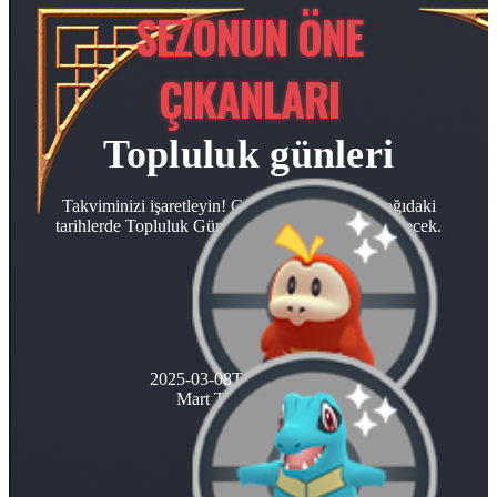
SEZONUN ÖNE
ÇIKANLARI
Topluluk günleri
Takviminizi işaretleyin! Güç ve Ustalık için aşağıdaki
tarihlerde Topluluk Günü etkinlikleri gerçekleştirilecek.
2025-03-08T00:00:00.000Z
Mart Topluluk Günü