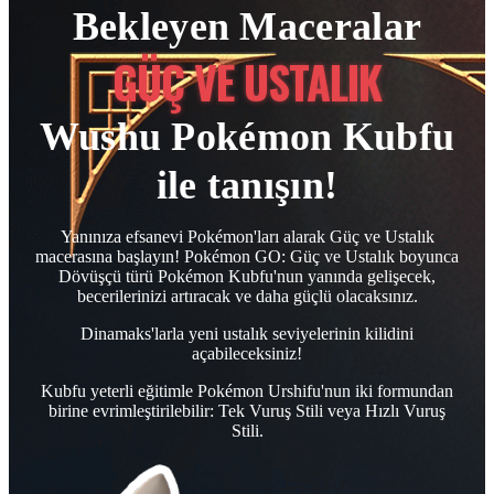
Bekleyen Maceralar
GÜÇ VE USTALIK
Wushu Pokémon Kubfu
ile tanışın!
Yanınıza efsanevi Pokémon'ları alarak Güç ve Ustalık
macerasına başlayın! Pokémon GO: Güç ve Ustalık boyunca
Dövüşçü türü Pokémon Kubfu'nun yanında gelişecek,
becerilerinizi artıracak ve daha güçlü olacaksınız.
Dinamaks'larla yeni ustalık seviyelerinin kilidini
açabileceksiniz!
Kubfu yeterli eğitimle Pokémon Urshifu'nun iki formundan
birine evrimleştirilebilir: Tek Vuruş Stili veya Hızlı Vuruş
Stili.