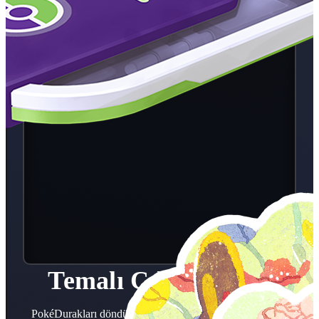
Temalı Çıkartmalar
PokéDurakları döndürerek, Hediyeleri açarak ve oyun içi