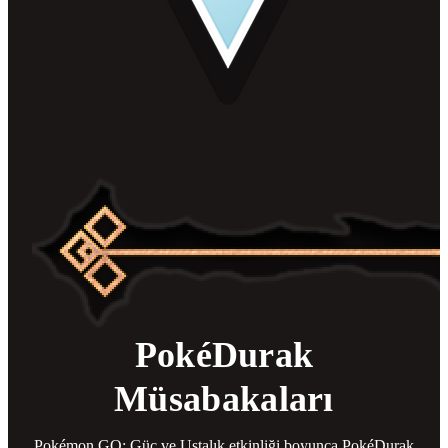
PokéDurak
Müsabakaları
Pokémon GO: Güç ve Ustalık etkinliği boyunca PokéDurak