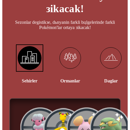
зikacak!
Sezonlar degistikзe, dьnyanin farkli bцlgelerinde farkli
Pokémon'lar ortaya зikacak!
Sehirler
Ormanlar
Daglar