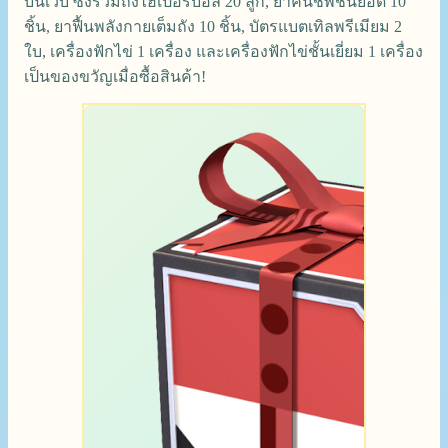
บนเว็บ ซึ่งรวมถึงไฮเปอร์บอล 20 ลูก, ยาคืนชีพชั้นยอด 10
ชิ้น, ยาฟื้นพลังกายเต็มถัง 10 ชิ้น, บัตรแบตเทิลพรีเมียม 2
ใบ, เครื่องฟักไข่ 1 เครื่อง และเครื่องฟักไข่ชั้นเยี่ยม 1 เครื่อง
เป็นของขวัญเมื่อซื้อสินค้า!