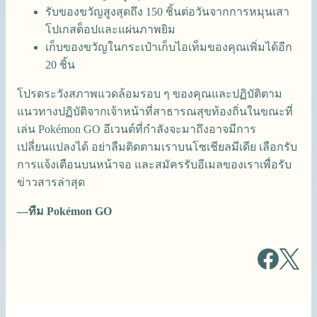
รับของขวัญสูงสุดถึง 150 ชิ้นต่อวันจากการหมุนเสา
โปเกสต็อปและแผ่นภาพยิม
เก็บของขวัญในกระเป๋าเก็บไอเท็มของคุณเพิ่มได้อีก
20 ชิ้น
โปรดระวังสภาพแวดล้อมรอบ ๆ ของคุณและปฏิบัติตาม
แนวทางปฏิบัติจากเจ้าหน้าที่สาธารณสุขท้องถิ่นในขณะที่
เล่น Pokémon GO อีเวนต์ที่กำลังจะมาถึงอาจมีการ
เปลี่ยนแปลงได้ อย่าลืมติดตามเราบนโซเชียลมีเดีย เลือกรับ
การแจ้งเตือนบนหน้าจอ และสมัครรับอีเมลของเราเพื่อรับ
ข่าวสารล่าสุด
—ทีม Pokémon GO