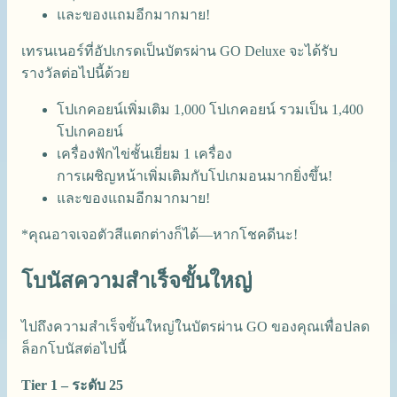
และของแถมอีกมากมาย!
เทรนเนอร์ที่อัปเกรดเป็นบัตรผ่าน GO Deluxe จะได้รับ
รางวัลต่อไปนี้ด้วย
โปเกคอยน์เพิ่มเติม 1,000 โปเกคอยน์ รวมเป็น 1,400
โปเกคอยน์
เครื่องฟักไข่ชั้นเยี่ยม 1 เครื่อง
การเผชิญหน้าเพิ่มเติมกับโปเกมอนมากยิ่งขึ้น!
และของแถมอีกมากมาย!
*คุณอาจเจอตัวสีแตกต่างก็ได้—หากโชคดีนะ!
โบนัสความสำเร็จขั้นใหญ่
ไปถึงความสำเร็จขั้นใหญ่ในบัตรผ่าน GO ของคุณเพื่อปลด
ล็อกโบนัสต่อไปนี้
Tier 1 – ระดับ 25