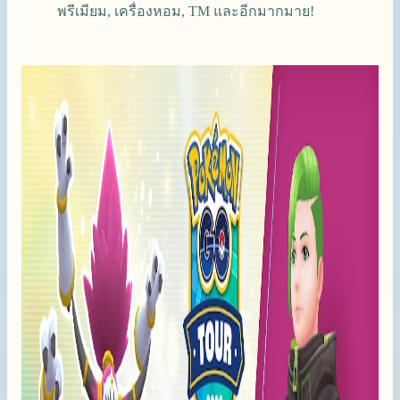
พรีเมียม, เครื่องหอม, TM และอีกมากมาย!