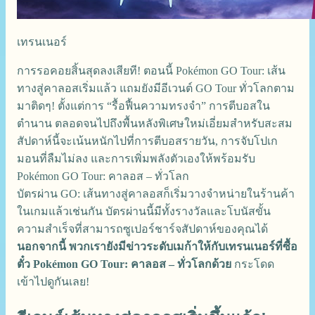
เทรนเนอร์
การรอคอยสิ้นสุดลงเสียที! ตอนนี้ Pokémon GO Tour: เส้น
ทางสู่คาลอสเริ่มแล้ว แถมยังมีอีเวนต์ GO Tour ทั่วโลกตาม
มาติดๆ! ตั้งแต่การ “รื้อฟื้นความทรงจำ” การตีบอสใน
ตำนาน ตลอดจนไปถึงพื้นหลังพิเศษใหม่เอี่ยมสำหรับสะสม
สัปดาห์นี้จะเน้นหนักไปที่การตีบอสรายวัน, การจับโปเก
มอนที่ลืมไม่ลง และการเพิ่มพลังตัวเองให้พร้อมรับ
Pokémon GO Tour: คาลอส – ทั่วโลก
บัตรผ่าน GO: เส้นทางสู่คาลอสก็เริ่มวางจำหน่ายในร้านค้า
ในเกมแล้วเช่นกัน บัตรผ่านนี้มีทั้งรางวัลและโบนัสขั้น
ความสำเร็จที่สามารถซูเปอร์ชาร์จสัปดาห์ของคุณได้
นอกจากนี้ พวกเรายังมีข่าวระดับเมก้าให้กับเทรนเนอร์ที่ซื้อ
ตั๋ว Pokémon GO Tour: คาลอส – ทั่วโลกด้วย
กระโดด
เข้าไปดูกันเลย!