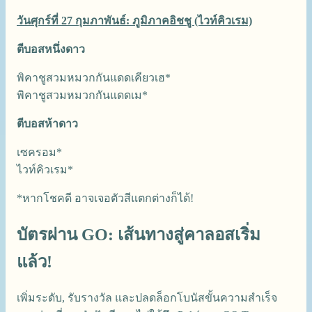
วันศุกร์ที่ 27 กุมภาพันธ์: ภูมิภาคอิชชู (ไวท์คิวเรม)
ตีบอสหนึ่งดาว
พิคาชูสวมหมวกกันแดดเคียวเฮ*
พิคาชูสวมหมวกกันแดดเม*
ตีบอสห้าดาว
เซครอม*
ไวท์คิวเรม*
*หากโชคดี อาจเจอตัวสีแตกต่างก็ได้!
บัตรผ่าน GO: เส้นทางสู่คาลอสเริ่ม
แล้ว!
เพิ่มระดับ, รับรางวัล และปลดล็อกโบนัสขั้นความสำเร็จ