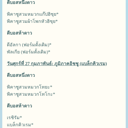
ตีบอสหนึ่งดาว
พิคาชูสวมหมวกแก๊ปฮิซุย*
พิคาชูสวมผ้าโพกหัวฮิซุย*
ตีบอสห้าดาว
ดีอัลกา (ฟอร์มดั้งเดิม)*
พัลเกีย (ฟอร์มดั้งเดิม)*
วันศุกร์ที่ 27 กุมภาพันธ์: ภูมิภาคอิชชู (แบล็กคิวเรม)
ตีบอสหนึ่งดาว
พิคาชูสวมหมวกโทยะ*
พิคาชูสวมหมวกโทโกะ*
ตีบอสห้าดาว
เรชิรัม*
แบล็กคิวเรม*