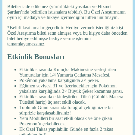
Biletler iade edilemez (yürürlükteki yasalara ve Hizmet
Şartları’nda belirtilen istisnalara tabidir). Bu Özel Araştırmanın
oyun içi madalya ve hikaye içermediğini lütfen unutmayın.
*Belirli kısıtlamalar geçerlidir. Hediye vermek istediğiniz kişi
Özel Araştırma bileti satın almışsa veya bu kişiye daha önceden
bilet hediye edilmişse hediye verme işlemini
tamamlayamazsınız.
Etkinlik Bonusları
Etkinlik sırasında Kuluçka Makinesine yerleştirilen
Yumurtalar için 1/4 Yumurta Çatlatma Mesafesi.
Pokémon yakalama karşılığında 2× Şeker.
Eğitmen seviyesi 31 ve üzerindekiler için Pokémon
yakalama karşılığında 2× Büyük Şeker kazanma şansı.
Etkinlik sırasında etkinleştirilen Tütsü (Günlük Macera
Tütsüsü hariç) üç saat etkili olacak.
Topluluk Günü sırasında fotoğraf çektiğinizde bir
sürprizle karşılaşabilirsiniz!
Yem Modülleri bir saat etkili olacak ve öne çıkan
Pokémon’u çekebilecek.
Ek Özel Takas yapılabilir. Günde en fazla 2 takas
mümkündür.*