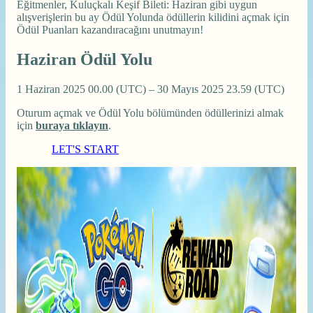
Eğitmenler, Kuluçkalı Keşif Bileti: Haziran gibi uygun
alışverişlerin bu ay Ödül Yolunda ödüllerin kilidini açmak için
Ödül Puanları kazandıracağını unutmayın!
Haziran Ödül Yolu
1 Haziran 2025 00.00 (UTC) – 30 Mayıs 2025 23.59 (UTC)
Oturum açmak ve Ödül Yolu bölümünden ödüllerinizi almak
için
buraya tıklayın
.
LET'S START