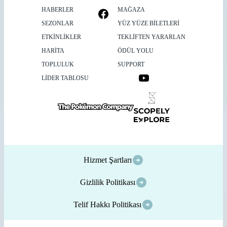
HABERLER
MAĞAZA
SEZONLAR
YÜZ YÜZE BILETLERI
ETKİNLİKLER
TEKLIFTEN YARARLAN
HARITA
ÖDÜL YOLU
TOPLULUK
SUPPORT
LİDER TABLOSU
Hizmet Şartları
Gizlilik Politikası
Telif Hakkı Politikası