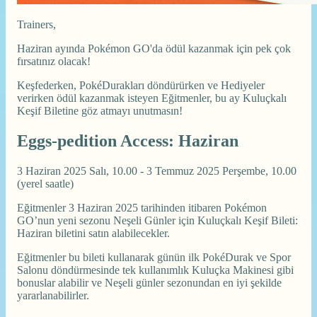
Trainers,
Haziran ayında Pokémon GO'da ödül kazanmak için pek çok
fırsatınız olacak!
Keşfederken, PokéDurakları döndürürken ve Hediyeler
verirken ödül kazanmak isteyen Eğitmenler, bu ay Kuluçkalı
Keşif Biletine göz atmayı unutmasın!
Eggs-pedition Access: Haziran
3 Haziran 2025 Salı, 10.00 - 3 Temmuz 2025 Perşembe, 10.00
(yerel saatle)
Eğitmenler 3 Haziran 2025 tarihinden itibaren Pokémon
GO’nun yeni sezonu Neşeli Günler için Kuluçkalı Keşif Bileti:
Haziran biletini satın alabilecekler.
Eğitmenler bu bileti kullanarak günün ilk PokéDurak ve Spor
Salonu döndürmesinde tek kullanımlık Kuluçka Makinesi gibi
bonuslar alabilir ve Neşeli günler sezonundan en iyi şekilde
yararlanabilirler.