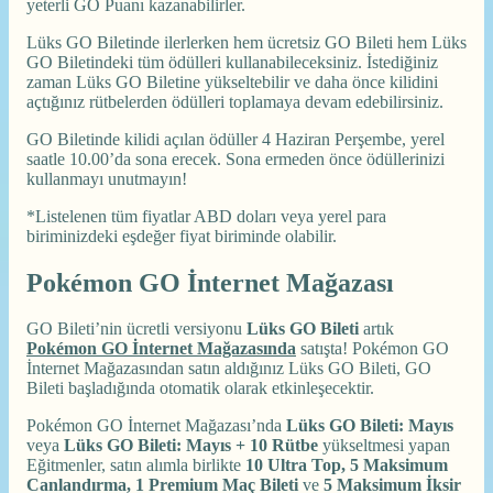
yeterli GO Puanı kazanabilirler.
Lüks GO Biletinde ilerlerken hem ücretsiz GO Bileti hem Lüks
GO Biletindeki tüm ödülleri kullanabileceksiniz. İstediğiniz
zaman Lüks GO Biletine yükseltebilir ve daha önce kilidini
açtığınız rütbelerden ödülleri toplamaya devam edebilirsiniz.
GO Biletinde kilidi açılan ödüller 4 Haziran Perşembe, yerel
saatle 10.00’da sona erecek. Sona ermeden önce ödüllerinizi
kullanmayı unutmayın!
*Listelenen tüm fiyatlar ABD doları veya yerel para
biriminizdeki eşdeğer fiyat biriminde olabilir.
Pokémon GO İnternet Mağazası
GO Bileti’nin ücretli versiyonu
Lüks GO Bileti
artık
Pokémon GO İnternet Mağazasında
satışta! Pokémon GO
İnternet Mağazasından satın aldığınız Lüks GO Bileti, GO
Bileti başladığında otomatik olarak etkinleşecektir.
Pokémon GO İnternet Mağazası’nda
Lüks GO Bileti: Mayıs
veya
Lüks GO Bileti: Mayıs + 10 Rütbe
yükseltmesi yapan
Eğitmenler, satın alımla birlikte
10 Ultra Top, 5 Maksimum
Canlandırma, 1 Premium Maç Bileti
ve
5 Maksimum İksir