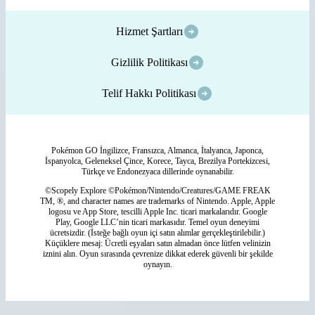
Hizmet Şartları
Gizlilik Politikası
Telif Hakkı Politikası
Pokémon GO İngilizce, Fransızca, Almanca, İtalyanca, Japonca,
İspanyolca, Geleneksel Çince, Korece, Tayca, Brezilya Portekizcesi,
Türkçe ve Endonezyaca dillerinde oynanabilir.
©Scopely Explore ©Pokémon/Nintendo/Creatures/GAME FREAK
TM, ®, and character names are trademarks of Nintendo. Apple, Apple
logosu ve App Store, tescilli Apple Inc. ticari markalarıdır. Google
Play, Google LLC’nin ticari markasıdır. Temel oyun deneyimi
ücretsizdir. (İsteğe bağlı oyun içi satın alımlar gerçekleştirilebilir.)
Küçüklere mesaj: Ücretli eşyaları satın almadan önce lütfen velinizin
iznini alın. Oyun sırasında çevrenize dikkat ederek güvenli bir şekilde
oynayın.