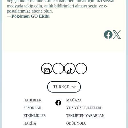
değişiklikler olabilir. Güncel haberleri almak için bizi sosyal
medyada takip edin, anlık bildirimleri almayı seçin ve e-
postalarımıza abone olun.
—Pokémon GO Ekibi
HABERLER
MAĞAZA
SEZONLAR
YÜZ YÜZE BILETLERI
ETKİNLİKLER
TEKLIFTEN YARARLAN
HARITA
ÖDÜL YOLU