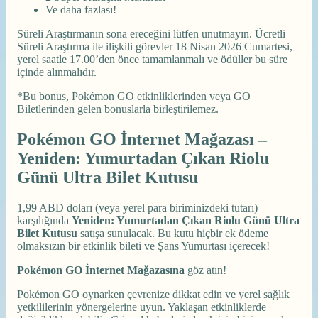
Ve daha fazlası!
Süreli Araştırmanın sona ereceğini lütfen unutmayın. Ücretli
Süreli Araştırma ile ilişkili görevler 18 Nisan 2026 Cumartesi,
yerel saatle 17.00’den önce tamamlanmalı ve ödüller bu süre
içinde alınmalıdır.
*Bu bonus, Pokémon GO etkinliklerinden veya GO
Biletlerinden gelen bonuslarla birleştirilemez.
Pokémon GO İnternet Mağazası –
Yeniden: Yumurtadan Çıkan Riolu
Günü Ultra Bilet Kutusu
1,99 ABD doları (veya yerel para biriminizdeki tutarı)
karşılığında
Yeniden: Yumurtadan Çıkan Riolu Günü Ultra
Bilet Kutusu
satışa sunulacak. Bu kutu hiçbir ek ödeme
olmaksızın bir etkinlik bileti ve Şans Yumurtası içerecek!
Pokémon GO İnternet Mağazasına
göz atın!
Pokémon GO oynarken çevrenize dikkat edin ve yerel sağlık
yetkililerinin yönergelerine uyun. Yaklaşan etkinliklerde