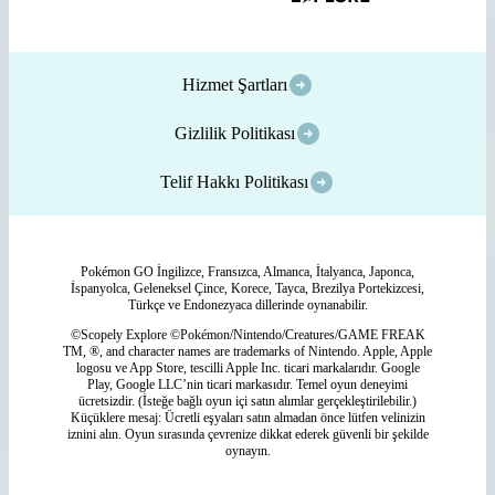
Hizmet Şartları
Gizlilik Politikası
Telif Hakkı Politikası
Pokémon GO İngilizce, Fransızca, Almanca, İtalyanca, Japonca,
İspanyolca, Geleneksel Çince, Korece, Tayca, Brezilya Portekizcesi,
Türkçe ve Endonezyaca dillerinde oynanabilir.
©Scopely Explore ©Pokémon/Nintendo/Creatures/GAME FREAK
TM, ®, and character names are trademarks of Nintendo. Apple, Apple
logosu ve App Store, tescilli Apple Inc. ticari markalarıdır. Google
Play, Google LLC’nin ticari markasıdır. Temel oyun deneyimi
ücretsizdir. (İsteğe bağlı oyun içi satın alımlar gerçekleştirilebilir.)
Küçüklere mesaj: Ücretli eşyaları satın almadan önce lütfen velinizin
iznini alın. Oyun sırasında çevrenize dikkat ederek güvenli bir şekilde
oynayın.