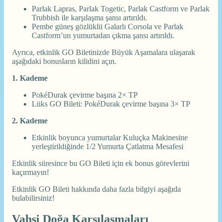
Parlak Lapras, Parlak Togetic, Parlak Castform ve Parlak
Trubbish ile karşılaşma şansı artırıldı.
Pembe güneş gözlüklü Galarlı Corsola ve Parlak
Castform’un yumurtadan çıkma şansı artırıldı.
Ayrıca, etkinlik GO Biletinizde Büyük Aşamalara ulaşarak
aşağıdaki bonusların kilidini açın.
1. Kademe
PokéDurak çevirme başına 2× TP
Lüks GO Bileti: PokéDurak çevirme başına 3× TP
2. Kademe
Etkinlik boyunca yumurtalar Kuluçka Makinesine
yerleştirildiğinde 1/2 Yumurta Çatlatma Mesafesi
Etkinlik süresince bu GO Bileti için ek bonus görevlerini
kaçırmayın!
Etkinlik GO Bileti hakkında daha fazla bilgiyi aşağıda
bulabilirsiniz!
Vahşi Doğa Karşılaşmaları