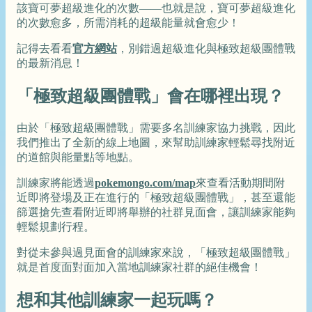
該寶可夢超級進化的次數——也就是說，寶可夢超級進化
的次數愈多，所需消耗的超級能量就會愈少！
記得去看看
官方網站
，別錯過超級進化與極致超級團體戰
的最新消息！
「極致超級團體戰」會在哪裡出現？
由於「極致超級團體戰」需要多名訓練家協力挑戰，因此
我們推出了全新的線上地圖，來幫助訓練家輕鬆尋找附近
的道館與能量點等地點。
訓練家將能透過
pokemongo.com/map
來查看活動期間附
近即將登場及正在進行的「極致超級團體戰」，甚至還能
篩選搶先查看附近即將舉辦的社群見面會，讓訓練家能夠
輕鬆規劃行程。
對從未參與過見面會的訓練家來說，「極致超級團體戰」
就是首度面對面加入當地訓練家社群的絕佳機會！
想和其他訓練家一起玩嗎？