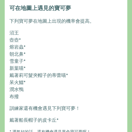
可在地圖上遇見的寶可夢
下列寶可夢在地圖上出現的機率會提高。
沼王
壺壺*
熔岩蟲*
朝北鼻*
雪童子*
新葉喵*
戴著莉可髮夾帽子的蒂蕾喵*
呆火鱷*
潤水鴨
布撥
訓練家還有機會遇見下列寶可夢！
戴著船長帽子的皮卡丘*
* 運氣好的話，還有機會遇見異色寶可夢喔！