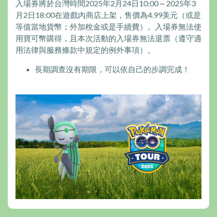
入場券將於台灣時間2025年2月24日10:00～2025年3
月2日18:00在遊戲內商店上架，售價為4.99美元（或是
等值當地貨幣；外加稅金或是手續費）。入場券無法使
用寶可幣購得，且本次活動的入場券無法退票（遵守適
用法律與服務條款中規定的例外事項）。
長期調查沒有期限，可以依自己的步調完成！