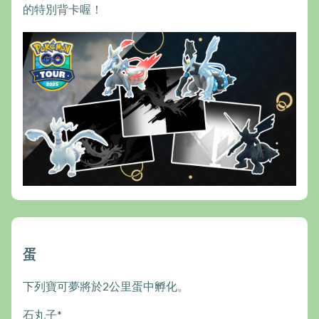
的特別背卡喔！
蛋
下列寶可夢將於2公里蛋中孵化。
石丸子*