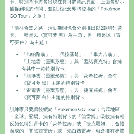
卡。特別背卡將會出現在寶可夢資訊頁面，上面會顯示
捕捉到牠的時間，並以此紀念即將登場的「Pokémon
GO Tour」之旅！
「前往合眾之路」活動期間也會分別推出以2款特別背
卡。一種是以《寶可夢 黑》為主題，另一種是以《寶
可夢 白》為主題！
「勾帕路翁」、「代拉基翁」、「畢力吉翁」、
「土地雲（靈獸形態）」與「蓋諾賽克特」會擁
有其中一款特別背卡。
「龍捲雲（靈獸形態）」與「萊希拉姆」會有
《寶可夢 黑》主題的特別背卡
「雷電雲（靈獸形態）」與「捷克羅姆」會有
《寶可夢 白》主題的特別背卡
訓練家只要讓後續於「Pokémon GO Tour：合眾地區
－全球」登場、擁有特別背卡的「酋雷姆」吸收擁有相
反顏色特別背卡的「萊希拉姆」或「捷克羅姆」，合體
而成的「闇黑酋雷姆」或「焰白酋雷姆」就會擁有專屬