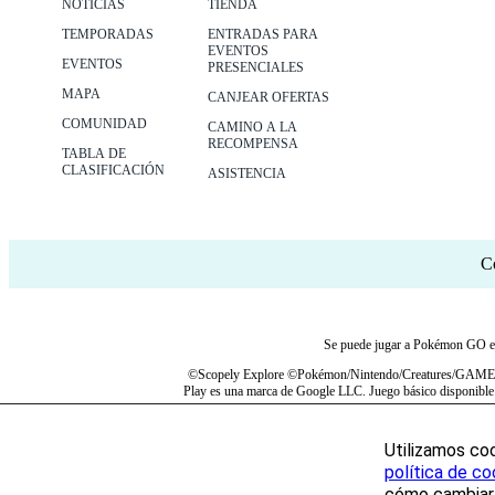
NOTICIAS
TIENDA
TEMPORADAS
ENTRADAS PARA
EVENTOS
EVENTOS
PRESENCIALES
MAPA
CANJEAR OFERTAS
COMUNIDAD
CAMINO A LA
RECOMPENSA
TABLA DE
CLASIFICACIÓN
ASISTENCIA
C
Se puede jugar a Pokémon GO en in
©Scopely Explore ©Pokémon/Nintendo/Creatures/GAME FRE
Play es una marca de Google LLC. Juego básico disponible d
Utilizamos coo
política de co
cómo cambiar 