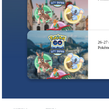
26–27 
Pokémo