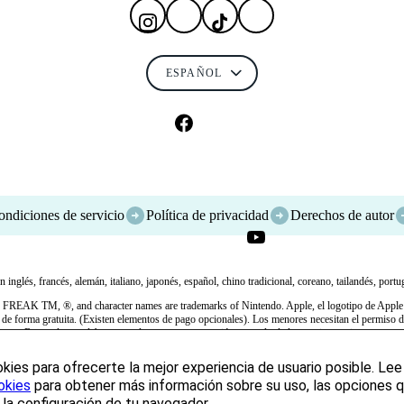
ondiciones de servicio
Política de privacidad
Derechos de autor
glés, francés, alemán, italiano, japonés, español, chino tradicional, coreano, tailandés, portu
AK TM, ®, and character names are trademarks of Nintendo. Apple, el logotipo de Apple y
e forma gratuita. (Existen elementos de pago opcionales). Los menores necesitan el permiso d
Recuerda que debes estar alerta y prestar atención a tus alrededores mientras juegas.
kies para ofrecerte la mejor experiencia de usuario posible. Lee
okies
para obtener más información sobre su uso, las opciones q
la configuración de tu navegador.