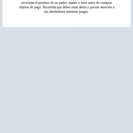
necesitan el permiso de un padre, madre o tutor antes de comprar
objetos de pago. Recuerda que debes estar alerta y prestar atención a
tus alrededores mientras juegas.