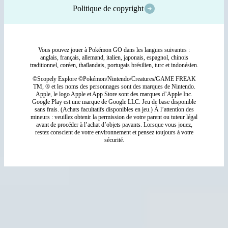
Politique de copyright
Vous pouvez jouer à Pokémon GO dans les langues suivantes :
anglais, français, allemand, italien, japonais, espagnol, chinois
traditionnel, coréen, thaïlandais, portugais brésilien, turc et indonésien.
©Scopely Explore ©Pokémon/Nintendo/Creatures/GAME FREAK
TM, ® et les noms des personnages sont des marques de Nintendo.
Apple, le logo Apple et App Store sont des marques d’Apple Inc.
Google Play est une marque de Google LLC. Jeu de base disponible
sans frais. (Achats facultatifs disponibles en jeu.) À l’attention des
mineurs : veuillez obtenir la permission de votre parent ou tuteur légal
avant de procéder à l’achat d’objets payants. Lorsque vous jouez,
restez conscient de votre environnement et pensez toujours à votre
sécurité.