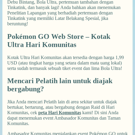
Debu Bintang, Bola Ultra, pertemuan tambahan dengan
Tinkatink, dan banyak lagi! Anda bahkan akan menemukan
Penelitian Lapangan yang berhadiah pertemuan dengan
Tinkatink yang memiliki Latar Belakang Spesial, jika
beruntung!
Pokémon GO Web Store – Kotak
Ultra Hari Komunitas
Kotak Ultra Hari Komunitas akan tersedia dengan harga 1,99
USD (atau tingkat harga yang setara dalam mata uang lokal)
serta sudah termasuk sebuah tiket event dan lima Bola Ultra!
Mencari Pelatih lain untuk diajak
bergabung?
Jika Anda mencari Pelatih lain di area sekitar untuk diajak
bertukar, bertarung, atau bergabung dengan Raid di Hari
Komunitas, cek
peta Hari Komunitas
kami! Di sini Anda
dapat menemukan event Ambasador Komunitas dan Taman
Komunitas.
Ambasador Komunitas menjalankan event Pokémon GO untuk