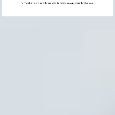
perhatikan area sekeliling dan hindari lokasi yang berbahaya.