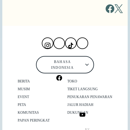
BERITA
TOKO
MUSIM
TIKET LANGSUNG
EVENT
PENUKARAN PENAWARAN
PETA
JALUR HADIAH
KOMUNITAS
DUKUNGAN
PAPAN PERINGKAT