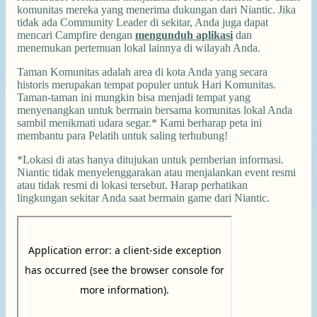
komunitas mereka yang menerima dukungan dari Niantic. Jika
tidak ada Community Leader di sekitar, Anda juga dapat
mencari Campfire dengan
mengunduh aplikasi
dan
menemukan pertemuan lokal lainnya di wilayah Anda.
Taman Komunitas adalah area di kota Anda yang secara
historis merupakan tempat populer untuk Hari Komunitas.
Taman-taman ini mungkin bisa menjadi tempat yang
menyenangkan untuk bermain bersama komunitas lokal Anda
sambil menikmati udara segar.* Kami berharap peta ini
membantu para Pelatih untuk saling terhubung!
*Lokasi di atas hanya ditujukan untuk pemberian informasi.
Niantic tidak menyelenggarakan atau menjalankan event resmi
atau tidak resmi di lokasi tersebut. Harap perhatikan
lingkungan sekitar Anda saat bermain game dari Niantic.