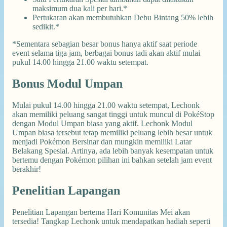
maksimum dua kali per hari.*
Pertukaran akan membutuhkan Debu Bintang 50% lebih
sedikit.*
*Sementara sebagian besar bonus hanya aktif saat periode
event selama tiga jam, berbagai bonus tadi akan aktif mulai
pukul 14.00 hingga 21.00 waktu setempat.
Bonus Modul Umpan
Mulai pukul 14.00 hingga 21.00 waktu setempat, Lechonk
akan memiliki peluang sangat tinggi untuk muncul di PokéStop
dengan Modul Umpan biasa yang aktif. Lechonk Modul
Umpan biasa tersebut tetap memiliki peluang lebih besar untuk
menjadi Pokémon Bersinar dan mungkin memiliki Latar
Belakang Spesial. Artinya, ada lebih banyak kesempatan untuk
bertemu dengan Pokémon pilihan ini bahkan setelah jam event
berakhir!
Penelitian Lapangan
Penelitian Lapangan bertema Hari Komunitas Mei akan
tersedia! Tangkap Lechonk untuk mendapatkan hadiah seperti