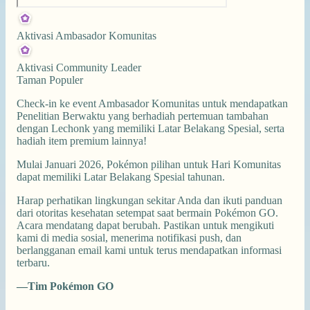
Aktivasi Ambasador Komunitas
Aktivasi Community Leader
Taman Populer
Check-in ke event Ambasador Komunitas untuk mendapatkan
Penelitian Berwaktu yang berhadiah pertemuan tambahan
dengan Lechonk yang memiliki Latar Belakang Spesial, serta
hadiah item premium lainnya!
Mulai Januari 2026, Pokémon pilihan untuk Hari Komunitas
dapat memiliki Latar Belakang Spesial tahunan.
Harap perhatikan lingkungan sekitar Anda dan ikuti panduan
dari otoritas kesehatan setempat saat bermain Pokémon GO.
Acara mendatang dapat berubah. Pastikan untuk mengikuti
kami di media sosial, menerima notifikasi push, dan
berlangganan email kami untuk terus mendapatkan informasi
terbaru.
—Tim Pokémon GO