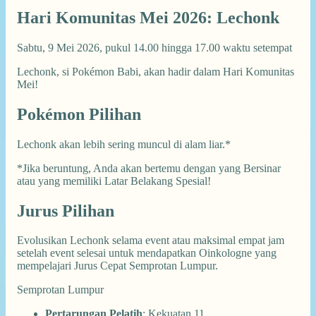
Hari Komunitas Mei 2026: Lechonk
Sabtu, 9 Mei 2026, pukul 14.00 hingga 17.00 waktu setempat
Lechonk, si Pokémon Babi, akan hadir dalam Hari Komunitas
Mei!
Pokémon Pilihan
Lechonk akan lebih sering muncul di alam liar.*
*Jika beruntung, Anda akan bertemu dengan yang Bersinar
atau yang memiliki Latar Belakang Spesial!
Jurus Pilihan
Evolusikan Lechonk selama event atau maksimal empat jam
setelah event selesai untuk mendapatkan Oinkologne yang
mempelajari Jurus Cepat Semprotan Lumpur.
Semprotan Lumpur
Pertarungan Pelatih
: Kekuatan 11