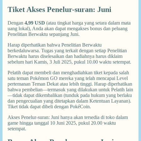
Tiket Akses Penelur-suran: Juni
Dengan
4,99 USD
(atau tingkat harga yang setara dalam mata
uang lokal), Anda akan dapat mengakses bonus dan peluang
Penelitian Berwaktu sepanjang Juni.
Harap diperhatikan bahwa Penelitian Berwaktu
berkedaluwarsa. Tugas yang terkait dengan setiap Penelitian
Berwaktu harus diselesaikan dan hadiahnya harus diklaim
sebelum hari Kamis, 3 Juli 2025, pukul 10.00 waktu setempat.
Pelatih dapat membeli dan menghadiahkan tiket kepada salah
satu teman Pokémon GO mereka yang telah mencapai Level
pertemanan Teman Dekat atau lebih tinggi. Harap diperhatikan
bahwa pembelian—termasuk yang dilakukan untuk Pelatih lain
—tidak dapat dikembalikan (tunduk pada hukum yang berlaku
dan pengecualian yang ditetapkan dalam Ketentuan Layanan).
Tiket tidak dapat dibeli dengan PokéCoin.
Akses Penelur-suran: Juni hanya akan tersedia di toko dalam
game hingga tanggal 10 Juni 2025, pukul 20.00 waktu
setempat.