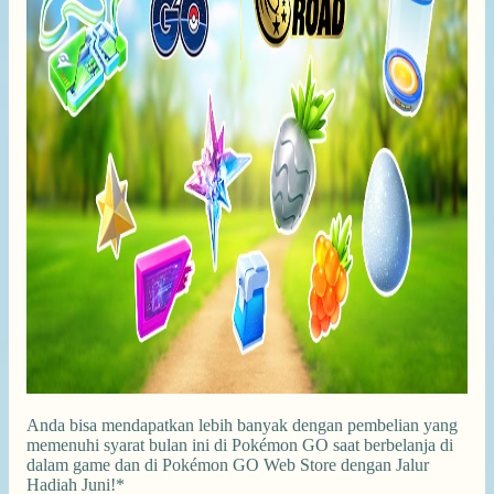
Anda bisa mendapatkan lebih banyak dengan pembelian yang
memenuhi syarat bulan ini di Pokémon GO saat berbelanja di
dalam game dan di Pokémon GO Web Store dengan Jalur
Hadiah Juni!*