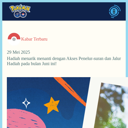
Kabar Terbaru
29 Mei 2025
Hadiah menarik menanti dengan Akses Penelur-suran dan Jalur
Hadiah pada bulan Juni ini!