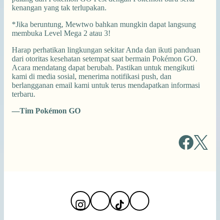
kenangan yang tak terlupakan.
*Jika beruntung, Mewtwo bahkan mungkin dapat langsung
membuka Level Mega 2 atau 3!
Harap perhatikan lingkungan sekitar Anda dan ikuti panduan
dari otoritas kesehatan setempat saat bermain Pokémon GO.
Acara mendatang dapat berubah. Pastikan untuk mengikuti
kami di media sosial, menerima notifikasi push, dan
berlangganan email kami untuk terus mendapatkan informasi
terbaru.
—Tim Pokémon GO