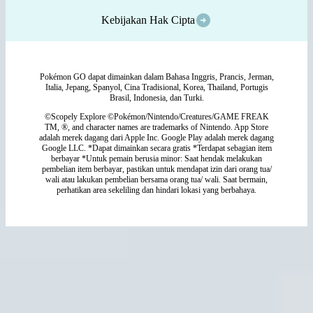
Kebijakan Hak Cipta
Pokémon GO dapat dimainkan dalam Bahasa Inggris, Prancis, Jerman,
Italia, Jepang, Spanyol, Cina Tradisional, Korea, Thailand, Portugis
Brasil, Indonesia, dan Turki.
©Scopely Explore ©Pokémon/Nintendo/Creatures/GAME FREAK
TM, ®, and character names are trademarks of Nintendo. App Store
adalah merek dagang dari Apple Inc. Google Play adalah merek dagang
Google LLC. *Dapat dimainkan secara gratis *Terdapat sebagian item
berbayar *Untuk pemain berusia minor: Saat hendak melakukan
pembelian item berbayar, pastikan untuk mendapat izin dari orang tua/
wali atau lakukan pembelian bersama orang tua/ wali. Saat bermain,
perhatikan area sekeliling dan hindari lokasi yang berbahaya.