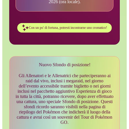
2026 (ora locale).
Con un po' di fortuna, potresti incontrarne uno cromatico!
Nuovo Sfondo di posizione!
Gli Allenatori e le Allenatrici che parteciperanno ai
raid dal vivo, inclusi i megaraid, nel giorno
dell’evento accessibile tramite biglietto o nei giorni
inclusi nel pacchetto aggiuntivo Esperienza di gioco
in tutta la città, potranno ricevere, dopo aver effettuato
una cattura, uno speciale Sfondo di posizione. Questi
sfondi ricordo saranno visibili nella pagina di
riepilogo del Pokémon che indicherà il luogo della
cattura e avrai così un souvenir del Tour di Pokémon
GO.