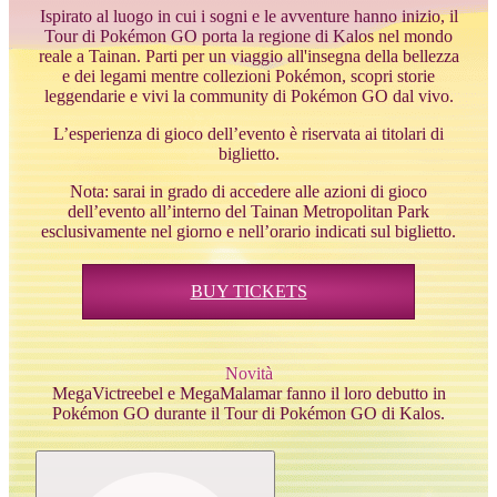
Ispirato al luogo in cui i sogni e le avventure hanno inizio, il
Tour di Pokémon GO porta la regione di Kalos nel mondo
reale a Tainan. Parti per un viaggio all'insegna della bellezza
e dei legami mentre collezioni Pokémon, scopri storie
leggendarie e vivi la community di Pokémon GO dal vivo.
L’esperienza di gioco dell’evento è riservata ai titolari di
biglietto.
Nota: sarai in grado di accedere alle azioni di gioco
dell’evento all’interno del Tainan Metropolitan Park
esclusivamente nel giorno e nell’orario indicati sul biglietto.
BUY TICKETS
Novità
MegaVictreebel e MegaMalamar fanno il loro debutto in
Pokémon GO durante il Tour di Pokémon GO di Kalos.