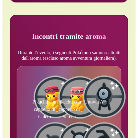
Incontri tramite aroma
Durante l’evento, i seguenti Pokémon saranno attratti
dall'aroma (escluso aroma avventura giornaliera).
Pikachu con
Pikachu con
Unown A
cappello di
cappello di
Calem
Serena