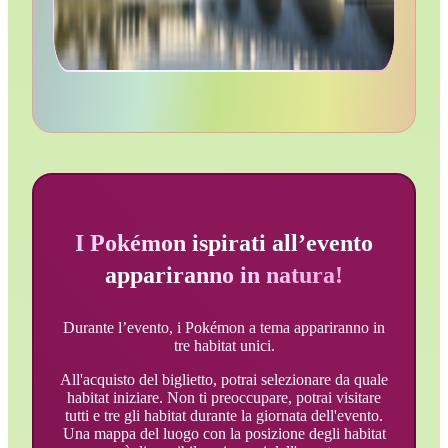
I Pokémon ispirati all’evento
appariranno in natura!
Durante l’evento, i Pokémon a tema appariranno in
tre habitat unici.
All'acquisto del biglietto, potrai selezionare da quale
habitat iniziare. Non ti preoccupare, potrai visitare
tutti e tre gli habitat durante la giornata dell'evento.
Una mappa del luogo con la posizione degli habitat