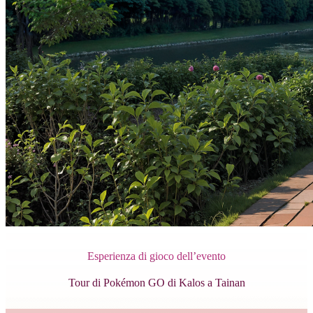
Esperienza di gioco dell’evento
Tour di Pokémon GO di Kalos a Tainan