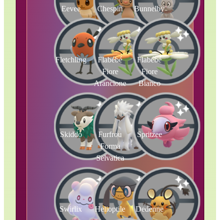
Eevee
Chespin
Bunnelby
Fletchling
Flabébé
Flabébé
Fiore
Fiore
Arancione
Bianco
Skiddo
Furfrou
Spritzee
Forma
Selvatica
Swirlix
Helioptile
Dedenne