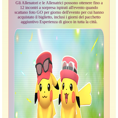
Gli Allenatori e le Allenatrici possono ottenere fino a
12 incontri a sorpresa ispirati all'evento quando
scattano foto GO per giorno dell'evento per cui hanno
acquistato il biglietto, inclusi i giorni del pacchetto
aggiuntivo Esperienza di gioco in tutta la città.