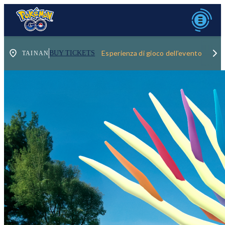
Esperienza di gioco dell’evento
In
BUY TICKETS