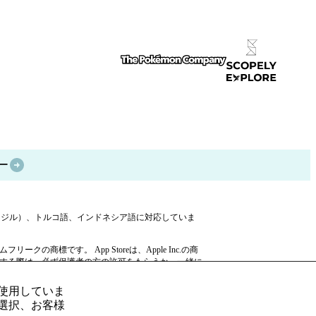
ー
ブラジル）、トルコ語、インドネシア語に対応していま
ームフリークの商標です。 App Storeは、Apple Inc.の商
テムを購入する際は、必ず保護者の方の許可をもらうか、一緒に
いでください。
を使用していま
選択、お客様