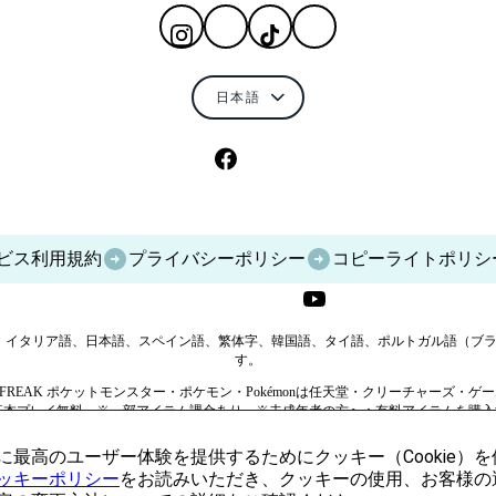
ビス利用規約
プライバシーポリシー
コピーライトポリシ
イツ語、イタリア語、日本語、スペイン語、繁体字、韓国語、タイ語、ポルトガル語（
す。
Creatures/GAME FREAK ポケットモンスター・ポケモン・Pokémonは任天堂・クリーチャーズ・ゲ
C の商標です。 ※基本プレイ無料 ※一部アイテム課金あり。※未成年者の方へ：有料アイ
てください。 ゲームをプレイする時は周辺に十分注意し、危険な場所には近づかな
に最高のユーザー体験を提供するためにクッキー（Cookie）
ッキーポリシー
をお読みいただき、クッキーの使用、お客様の