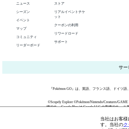
ニュース
ストア
シーズン
リアルイベントチケ
ット
イベント
クーポンの利用
マップ
リワードロード
コミュニティ
サポート
リーダーボード
サー
『Pokémon GO』は、英語、フランス語、ド
©Scopely Explore ©Pokémon/Nintendo/
標です。 Google Play は Google LL
買うようにし
当社はお客様
す。当社の
ク