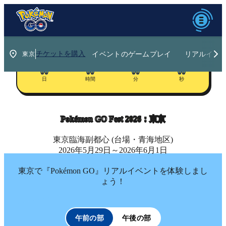
イベントのゲームプレイ
リアルイベ
チケットを購入
00
00
00
00
日
時間
分
秒
Pokémon GO Fest
2026：東京
東京臨海副都心 (台場・青海地区)
2026年5月29日～2026年6月1日
東京で『Pokémon GO』リアルイベントを体験しまし
ょう！
午前の部
午後の部