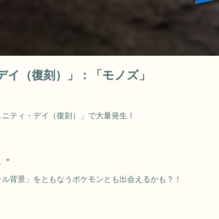
・デイ（復刻）」：「モノズ」
ュニティ・デイ（復刻）」で大量発生！
。*
ャル背景」をともなうポケモンとも出会えるかも？！