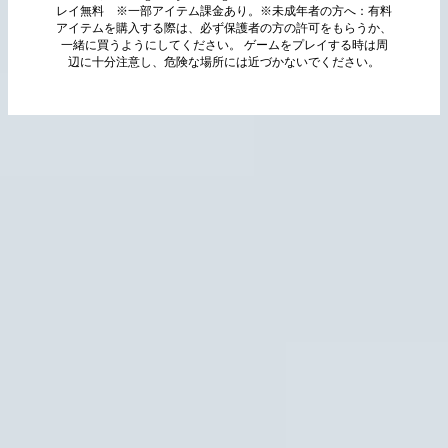
レイ無料 ※一部アイテム課金あり。※未成年者の方へ：有料
アイテムを購入する際は、必ず保護者の方の許可をもらうか、
一緒に買うようにしてください。 ゲームをプレイする時は周
辺に十分注意し、危険な場所には近づかないでください。