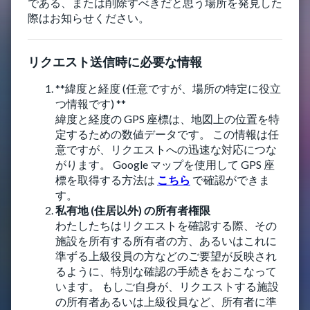
である、または削除すべきだと思う場所を発見した
際はお知らせください。
リクエスト送信時に必要な情報
**緯度と経度 (任意ですが、場所の特定に役立
つ情報です) **
緯度と経度の GPS 座標は、地図上の位置を特
定するための数値データです。 この情報は任
意ですが、リクエストへの迅速な対応につな
がります。 Google マップを使用して GPS 座
標を取得する方法は
こちら
で確認ができま
す。
私有地 (住居以外) の所有者権限
わたしたちはリクエストを確認する際、その
施設を所有する所有者の方、あるいはこれに
準ずる上級役員の方などのご要望が反映され
るように、特別な確認の手続きをおこなって
います。 もしご自身が、リクエストする施設
の所有者あるいは上級役員など、所有者に準