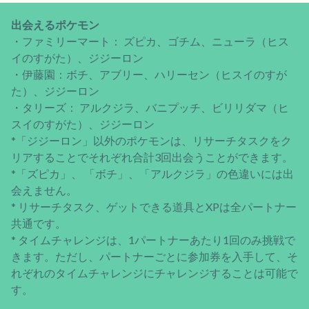
出会えるポケモン
・ファミリーマート： ズピカ、ゴチム、ニューラ（ヒス
イのすがた）、ジジーロン
・伊藤園：ボチ、アブリー、ハリーセン（ヒスイのすが
た）、ジジーロン
・タリーズ： アルクジラ、バニプッチ、ビリリダマ（ヒ
スイのすがた）、ジジーロン
*「ジジーロン」以外のポケモンは、リサーチタスクをク
リアすることでそれぞれ合計3回出会うことができます。
*「ズピカ」、 「ボチ」、「アルクジラ」の色違いには出
会えません。
* リサーチタスク、ゲットできる道具とXPは全パートナー
共通です。
* タイムチャレンジは、1パートナーあたり1回のみ挑戦で
きます。ただし、パートナーごとに参加券を入手して、そ
れぞれのタイムチャレンジにチャレンジすることは可能で
す。