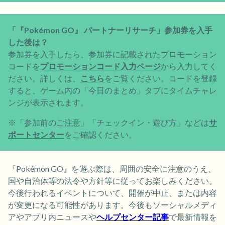
「『Pokémon GO』 パートナーリサーチ」参加券を入手
した後は？
参加券を入手したら、参加券に記載されたプロモーション
コードを
プロモーションコード入力ページ
から入力してく
ださい。詳しくは、
こちら
をご覧ください。コードを登録
すると、ゲーム内の「今日のまとめ」タブにタイムチャレ
ンジが表示されます。
※「参加前のご注意」「チェックイン・遊び方」などは
サ
ポートセンター
をご確認ください。
『Pokémon GO』を遊ぶ際は、周囲の安全に注意のうえ、
国や自治体等の法令や方針等に従ってお楽しみください。
今後行われるイベントについて、開催が中止、または内容
が変更になる可能性があります。今後もソーシャルメディ
アやアプリ内ニュースや
ヘルプセンター記事
で最新情報を