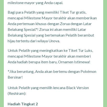
milestone mayor yang Anda capai.
Bagi para Pelatih yang memiliki Tiket Tur gratis,
mencapai Milestone Mayor terakhir akan memberikan
Anda pertemuan khusus dengan Zorua dengan Latar
Belakang Spesial.*! Zorua ini akan memiliki Latar
Belakang Spesial yang bertemakan Pelatih berambut
hijau tertentu dari wilaya Unova.
Untuk Pelatih yang meningkatkan ke Tiket Tur Luks,
mencapai Milestone Mayor terakhir akan memberi
Anda hadiah berupa item baru, Ornamen Istimewa!
*Jika beruntung, Anda akan bertemu dengan Pokémon
Bersinar!
Untuk Pelatih yang memilih lencana Black Version
(Reshiram):
Hadiah Tingkat 2