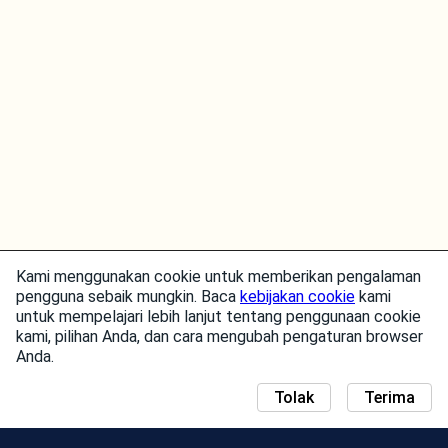
Kami menggunakan cookie untuk memberikan pengalaman
pengguna sebaik mungkin. Baca
kebijakan cookie
kami
untuk mempelajari lebih lanjut tentang penggunaan cookie
kami, pilihan Anda, dan cara mengubah pengaturan browser
Anda.
Tolak
Terima