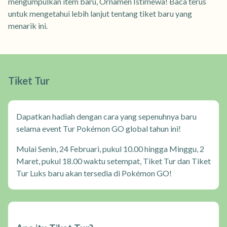
mengumpulkan item baru, Ornamen Istimewa! Baca terus
untuk mengetahui lebih lanjut tentang tiket baru yang
menarik ini.
Tiket Tur
Dapatkan hadiah dengan cara yang sepenuhnya baru
selama event Tur Pokémon GO global tahun ini!
Mulai Senin, 24 Februari, pukul 10.00 hingga Minggu, 2
Maret, pukul 18.00 waktu setempat, Tiket Tur dan Tiket
Tur Luks baru akan tersedia di Pokémon GO!