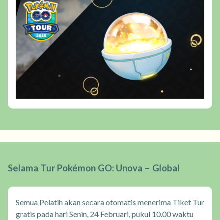
Selama Tur Pokémon GO: Unova – Global
Semua Pelatih akan secara otomatis menerima Tiket Tur
gratis pada hari Senin, 24 Februari, pukul 10.00 waktu