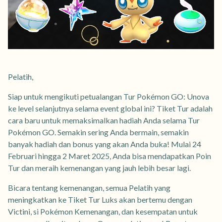
Pelatih,
Siap untuk mengikuti petualangan Tur Pokémon GO: Unova
ke level selanjutnya selama event global ini? Tiket Tur adalah
cara baru untuk memaksimalkan hadiah Anda selama Tur
Pokémon GO. Semakin sering Anda bermain, semakin
banyak hadiah dan bonus yang akan Anda buka! Mulai 24
Februari hingga 2 Maret 2025, Anda bisa mendapatkan Poin
Tur dan meraih kemenangan yang jauh lebih besar lagi.
Bicara tentang kemenangan, semua Pelatih yang
meningkatkan ke Tiket Tur Luks akan bertemu dengan
Victini, si Pokémon Kemenangan, dan kesempatan untuk