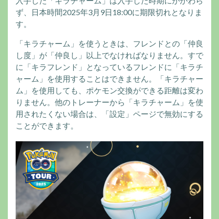
入手した「キラチャーム」は入手した時期にかかわら
ず、日本時間2025年3月9日18:00に期限切れとなりま
す。
「キラチャーム」を使うときは、フレンドとの「仲良
し度」が「仲良し」以上でなければなりません。すで
に「キラフレンド」となっているフレンドに「キラチ
ャーム」を使用することはできません。「キラチャー
ム」を使用しても、ポケモン交換ができる距離は変わ
りません。他のトレーナーから「キラチャーム」を使
用されたくない場合は、「設定」ページで無効にする
ことができます。