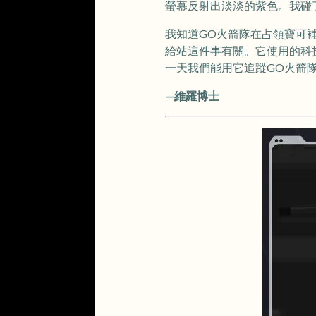
螢幕反射出淡淡的紫色。我碰
我知道GO火箭隊在占領寶可
給站這件事有關。它使用的科
一天我們能用它追蹤GO火箭
—維羅博士