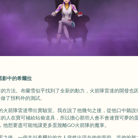
 黑影中的希爾拉
隊的方法。布蘭雪似乎找到了全新的動力，火箭隊雷達的開發也
…做了預料外的測試。
的火箭隊雷達帶出實驗室。我在說了他幾句之後，從他口中聽說
隊的人在寶可補給站偷道具，所以擔心那些人會不會連寶可夢的
，他想要盡可能地讓更多蛋脫離GO火箭隊的魔掌。
蛋之後，一個名叫希爾拉的女人突然出現在他的面前，笑他的努