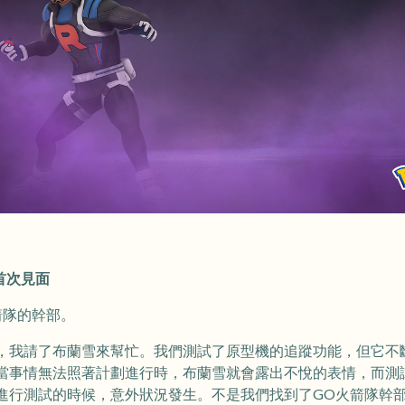
首次見面
箭隊的幹部。
，我請了布蘭雪來幫忙。我們測試了原型機的追蹤功能，但它不
當事情無法照著計劃進行時，布蘭雪就會露出不悅的表情，而測
進行測試的時候，意外狀況發生。不是我們找到了GO火箭隊幹