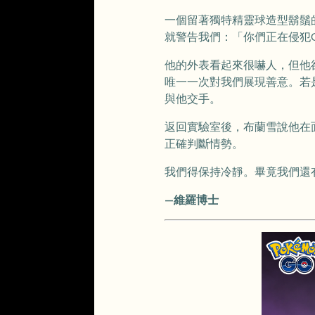
一個留著獨特精靈球造型鬍鬚
就警告我們：「你們正在侵犯
他的外表看起來很嚇人，但他
唯一一次對我們展現善意。若
與他交手。
返回實驗室後，布蘭雪說他在
正確判斷情勢。
我們得保持冷靜。畢竟我們還
—維羅博士