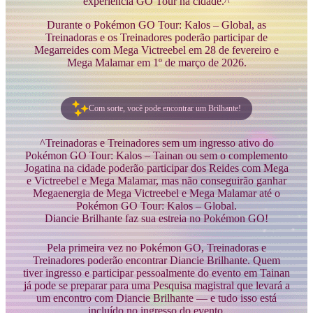
experiência GO Tour na cidade.^
Durante o Pokémon GO Tour: Kalos – Global, as
Treinadoras e os Treinadores poderão participar de
Megarreides com Mega Victreebel em 28 de fevereiro e
Mega Malamar em 1º de março de 2026.
Com sorte, você pode encontrar um Brilhante!
^Treinadoras e Treinadores sem um ingresso ativo do
Pokémon GO Tour: Kalos – Tainan ou sem o complemento
Jogatina na cidade poderão participar dos Reides com Mega
e Victreebel e Mega Malamar, mas não conseguirão ganhar
Megaenergia de Mega Victreebel e Mega Malamar até o
Pokémon GO Tour: Kalos – Global.
Diancie Brilhante faz sua estreia no Pokémon GO!
Pela primeira vez no Pokémon GO, Treinadoras e
Treinadores poderão encontrar Diancie Brilhante. Quem
tiver ingresso e participar pessoalmente do evento em Tainan
já pode se preparar para uma Pesquisa magistral que levará a
um encontro com Diancie Brilhante — e tudo isso está
incluído no ingresso do evento.