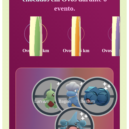
evento.
Ovos de 2 km
Ovos de 5 km
Ovos de 10 k
Larvitar
Bagon
Beldum