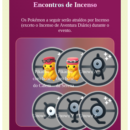
Encontros de Incenso
Os Pokémon a seguir serão atraídos por Incenso
(exceto o Incenso de Aventura Diário) durante o
evento.
Pikachu
Pikachu
Unown A
com boné
com boné
do Calem
da Serena
Unown X
Unown Y
Unown Z