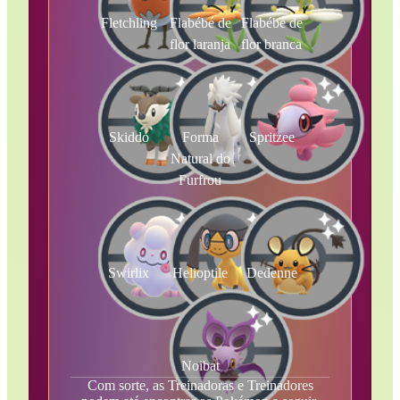
Fletchling
Flabébé de
Flabébé de
flor laranja
flor branca
Skiddo
Forma
Spritzee
Natural do
Furfrou
Swirlix
Helioptile
Dedenne
Noibat
Com sorte, as Treinadoras e Treinadores