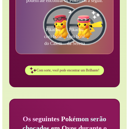
podem até encontrar os Pokémon a seguir.
Pikachu
Pikachu
com boné
com boné
do Calem
da Serena
Com sorte, você pode encontrar um Brilhante!
Os seguintes Pokémon serão
chocados em Ovos durante o