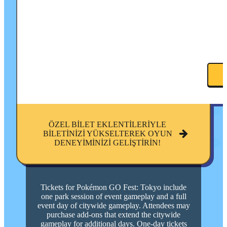
ÖZEL BILET EKLENTILERIYLE
BILETINIZI YÜKSELTEREK OYUN
DENEYIMINIZI GELIŞTIRIN!
Tickets for Pokémon GO Fest: Tokyo include
one park session of event gameplay and a full
event day of citywide gameplay. Attendees may
purchase add-ons that extend the citywide
gameplay for additional days. One-day tickets