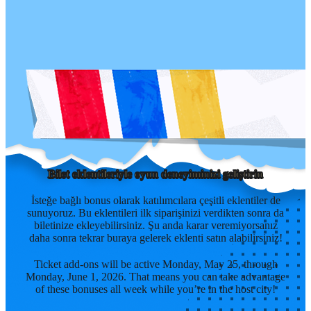
Bilet eklentileriyle oyun deneyiminizi geliştirin
İsteğe bağlı bonus olarak katılımcılara çeşitli eklentiler de
sunuyoruz. Bu eklentileri ilk siparişinizi verdikten sonra da
biletinize ekleyebilirsiniz. Şu anda karar veremiyorsanız
daha sonra tekrar buraya gelerek eklenti satın alabilirsiniz!
Ticket add-ons will be active Monday, May 25, through
Monday, June 1, 2026. That means you can take advantage
of these bonuses all week while you’re in the host city!