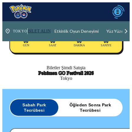
Etkinlik Oyun Deneyimi
Yüz Yüze Den
BILET ALIN
00
00
00
00
GÜN
SAAT
DAKIKA
SANIYE
Biletler Şimdi Satışta
Pokémon GO Festivali
2026
Tokyo
Sabah Park
Öğleden Sonra Park
Tecrübesi
Tecrübesi