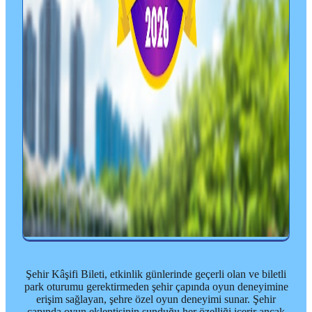
Şehir Kâşifi Bileti, etkinlik günlerinde geçerli olan ve biletli
park oturumu gerektirmeden şehir çapında oyun deneyimine
erişim sağlayan, şehre özel oyun deneyimi sunar. Şehir
çapında oyun eklentisinin sunduğu her özelliği içerir ancak