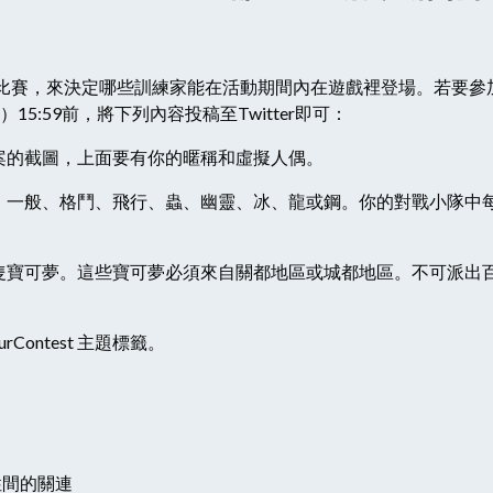
比賽，來決定哪些訓練家能在活動期間內在遊戲裡登場。若要參
）15:59前，將下列內容投稿至Twitter即可：
檔案的截圖，上面要有你的暱稱和虛擬人偶。
性：一般、格鬥、飛行、蟲、幽靈、冰、龍或鋼。你的對戰小隊中
三隻寶可夢。這些寶可夢必須來自關都地區或城都地區。不可派出
ourContest 主題標籤。
性間的關連