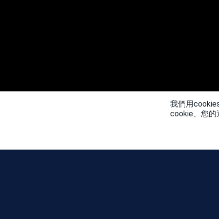
我們用cook
cookie、
最新消息
社群日地圖
季節
排行榜