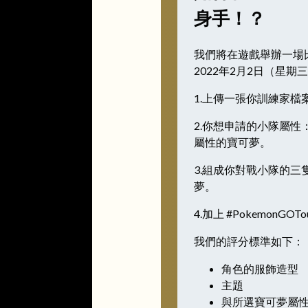
身手！？
我們將在遊戲舉辦一場
2022年2月2日（星期三
1.上傳一張你訓練家
2.你想申請的小隊屬
屬性的寶可夢。
3.組成你對戰小隊的
夢。
4.加上 #PokemonGOT
我們的評分標準如下：
角色的服飾造型
主題
與所選寶可夢屬