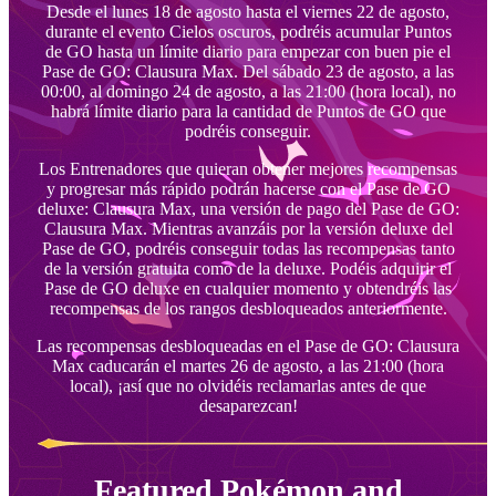
Desde el lunes 18 de agosto hasta el viernes 22 de agosto,
durante el evento Cielos oscuros, podréis acumular Puntos
de GO hasta un límite diario para empezar con buen pie el
Pase de GO: Clausura Max. Del sábado 23 de agosto, a las
00:00, al domingo 24 de agosto, a las 21:00 (hora local), no
habrá límite diario para la cantidad de Puntos de GO que
podréis conseguir.
Los Entrenadores que quieran obtener mejores recompensas
y progresar más rápido podrán hacerse con el Pase de GO
deluxe: Clausura Max, una versión de pago del Pase de GO:
Clausura Max. Mientras avanzáis por la versión deluxe del
Pase de GO, podréis conseguir todas las recompensas tanto
de la versión gratuita como de la deluxe. Podéis adquirir el
Pase de GO deluxe en cualquier momento y obtendréis las
recompensas de los rangos desbloqueados anteriormente.
Las recompensas desbloqueadas en el Pase de GO: Clausura
Max caducarán el martes 26 de agosto, a las 21:00 (hora
local), ¡así que no olvidéis reclamarlas antes de que
desaparezcan!
Featured Pokémon and