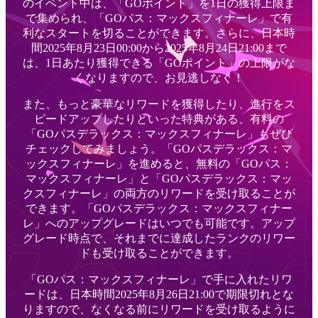
のイベント中は、「GOポイント」を1日の獲得上限ま
で集められ、「GOパス：マックスフィナーレ」で有
利なスタートを切ることができます。さらに、日本時
間2025年8月23日00:00から2025年8月24日21:00まで
は、1日あたり獲得できる「GOポイント」の上限がな
くなりますので、お見逃しなく！
また、もっと豪華なリワードを獲得したり、進行をス
ピードアップしたりといった特典がある、有料の
「GOパスデラックス：マックスフィナーレ」もぜひ
チェックしてみましょう。「GOパスデラックス：マ
ックスフィナーレ」を進めると、無料の「GOパス：
マックスフィナーレ」と「GOパスデラックス：マッ
クスフィナーレ」の両方のリワードを受け取ることが
できます。「GOパスデラックス：マックスフィナー
レ」へのアップグレードはいつでも可能です。アップ
グレード時点で、それまでに達成したランクのリワー
ドも受け取ることができます。
「GOパス：マックスフィナーレ」で手に入れたリワ
ードは、日本時間2025年8月26日21:00で期限切れとな
りますので、なくなる前にリワードを受け取るように