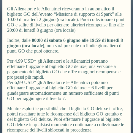
Gli Allenatori e le Allenatrici riceveranno in automatico il
biglietto GO dell’evento “Missione di supporto di Spark” alle
10:00 di martedì 2 giugno (ora locale). Puoi collezionare i punti
GO e salire di livello per ottenere ulteriori ricompense fino alle
20:00 di lunedì 8 giugno (ora locale).
Inoltre, dalle
00:00 di sabato 6 giugno alle 19:59 di lunedì 8
giugno (ora locale)
, non sarà presente un limite giornaliero di
punti GO che puoi ottenere.
Per 4,99 USD* gli Allenatori e le Allenatrici potranno
effettuare l’upgrade al biglietto GO deluxe, una versione a
pagamento del biglietto GO che offre maggiori ricompense e
progressi più rapidi.
Per 6,99 USD* gli Allenatori e le Allenatrici potranno
effettuare l’upgrade al biglietto GO deluxe + 6 livelli per
guadagnare automaticamente un numero sufficiente di punti
GO per raggiungere il livello 7.
Mentre esplori le possibilità che il biglietto GO deluxe ti offre,
potrai riscattare tutte le ricompense del biglietto GO gratuito e
del biglietto GO deluxe. Puoi effettuare l’upgrade al biglietto
GO deluxe in qualsiasi momento e continuare a collezionare le
ricompense dei livelli sbloccati in precedenza.