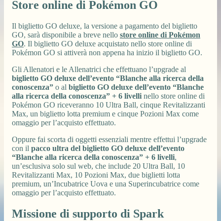
Store online di Pokémon GO
Il biglietto GO deluxe, la versione a pagamento del biglietto
GO, sarà disponibile a breve nello
store online di Pokémon
GO
. Il biglietto GO deluxe acquistato nello store online di
Pokémon GO si attiverà non appena ha inizio il biglietto GO.
Gli Allenatori e le Allenatrici che effettuano l’upgrade al
biglietto GO deluxe dell’evento “Blanche alla ricerca della
conoscenza”
o al
biglietto GO deluxe dell’evento “Blanche
alla ricerca della conoscenza” + 6 livelli
nello store online di
Pokémon GO riceveranno 10 Ultra Ball, cinque Revitalizzanti
Max, un biglietto lotta premium e cinque Pozioni Max come
omaggio per l’acquisto effettuato.
Oppure fai scorta di oggetti essenziali mentre effettui l’upgrade
con il
pacco ultra del biglietto GO deluxe dell’evento
“Blanche alla ricerca della conoscenza” + 6 livelli
,
un’esclusiva solo sul web, che include 20 Ultra Ball, 10
Revitalizzanti Max, 10 Pozioni Max, due biglietti lotta
premium, un’Incubatrice Uova e una Superincubatrice come
omaggio per l’acquisto effettuato.
Missione di supporto di Spark