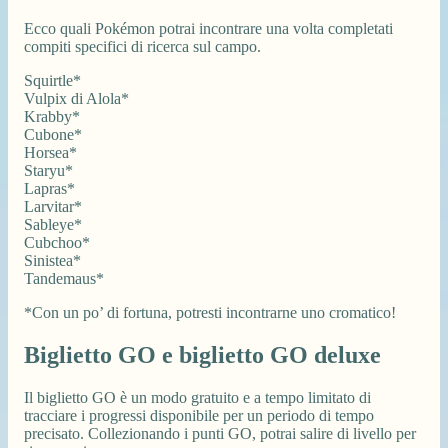
Ecco quali Pokémon potrai incontrare una volta completati
compiti specifici di ricerca sul campo.
Squirtle*
Vulpix di Alola*
Krabby*
Cubone*
Horsea*
Staryu*
Lapras*
Larvitar*
Sableye*
Cubchoo*
Sinistea*
Tandemaus*
*Con un po’ di fortuna, potresti incontrarne uno cromatico!
Biglietto GO e biglietto GO deluxe
Il biglietto GO è un modo gratuito e a tempo limitato di
tracciare i progressi disponibile per un periodo di tempo
precisato. Collezionando i punti GO, potrai salire di livello per