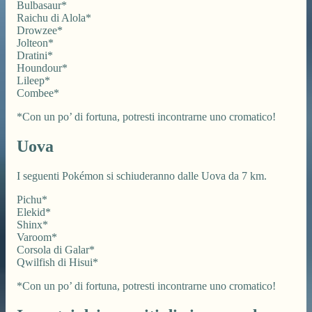
Bulbasaur*
Raichu di Alola*
Drowzee*
Jolteon*
Dratini*
Houndour*
Lileep*
Combee*
*Con un po’ di fortuna, potresti incontrarne uno cromatico!
Uova
I seguenti Pokémon si schiuderanno dalle Uova da 7 km.
Pichu*
Elekid*
Shinx*
Varoom*
Corsola di Galar*
Qwilfish di Hisui*
*Con un po’ di fortuna, potresti incontrarne uno cromatico!