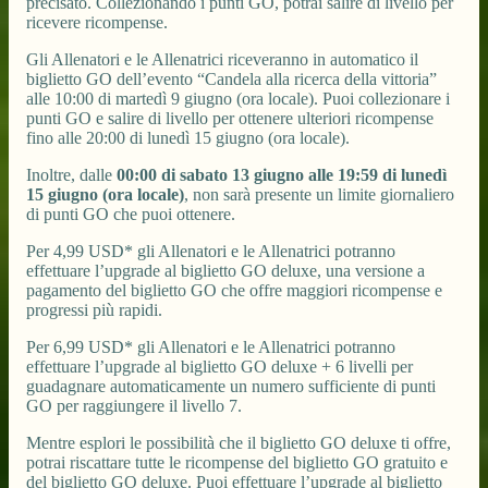
precisato. Collezionando i punti GO, potrai salire di livello per
ricevere ricompense.
Gli Allenatori e le Allenatrici riceveranno in automatico il
biglietto GO dell’evento “Candela alla ricerca della vittoria”
alle 10:00 di martedì 9 giugno (ora locale). Puoi collezionare i
punti GO e salire di livello per ottenere ulteriori ricompense
fino alle 20:00 di lunedì 15 giugno (ora locale).
Inoltre, dalle
00:00 di sabato 13 giugno alle 19:59 di lunedì
15 giugno (ora locale)
, non sarà presente un limite giornaliero
di punti GO che puoi ottenere.
Per 4,99 USD* gli Allenatori e le Allenatrici potranno
effettuare l’upgrade al biglietto GO deluxe, una versione a
pagamento del biglietto GO che offre maggiori ricompense e
progressi più rapidi.
Per 6,99 USD* gli Allenatori e le Allenatrici potranno
effettuare l’upgrade al biglietto GO deluxe + 6 livelli per
guadagnare automaticamente un numero sufficiente di punti
GO per raggiungere il livello 7.
Mentre esplori le possibilità che il biglietto GO deluxe ti offre,
potrai riscattare tutte le ricompense del biglietto GO gratuito e
del biglietto GO deluxe. Puoi effettuare l’upgrade al biglietto