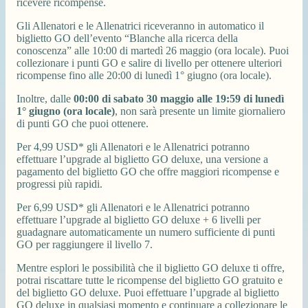
ricevere ricompense.
Gli Allenatori e le Allenatrici riceveranno in automatico il
biglietto GO dell’evento “Blanche alla ricerca della
conoscenza” alle 10:00 di martedì 26 maggio (ora locale). Puoi
collezionare i punti GO e salire di livello per ottenere ulteriori
ricompense fino alle 20:00 di lunedì 1° giugno (ora locale).
Inoltre, dalle
00:00 di sabato 30 maggio alle 19:59 di lunedì
1° giugno (ora locale)
, non sarà presente un limite giornaliero
di punti GO che puoi ottenere.
Per 4,99 USD* gli Allenatori e le Allenatrici potranno
effettuare l’upgrade al biglietto GO deluxe, una versione a
pagamento del biglietto GO che offre maggiori ricompense e
progressi più rapidi.
Per 6,99 USD* gli Allenatori e le Allenatrici potranno
effettuare l’upgrade al biglietto GO deluxe + 6 livelli per
guadagnare automaticamente un numero sufficiente di punti
GO per raggiungere il livello 7.
Mentre esplori le possibilità che il biglietto GO deluxe ti offre,
potrai riscattare tutte le ricompense del biglietto GO gratuito e
del biglietto GO deluxe. Puoi effettuare l’upgrade al biglietto
GO deluxe in qualsiasi momento e continuare a collezionare le