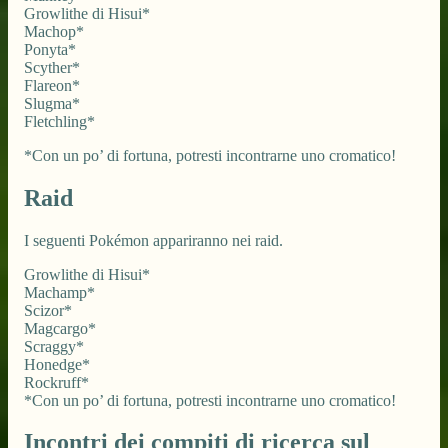
Growlithe di Hisui*
Machop*
Ponyta*
Scyther*
Flareon*
Slugma*
Fletchling*
*Con un po’ di fortuna, potresti incontrarne uno cromatico!
Raid
I seguenti Pokémon appariranno nei raid.
Growlithe di Hisui*
Machamp*
Scizor*
Magcargo*
Scraggy*
Honedge*
Rockruff*
*Con un po’ di fortuna, potresti incontrarne uno cromatico!
Incontri dei compiti di ricerca sul