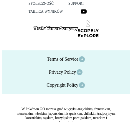
SPOŁECZNOŚĆ
SUPPORT
TABLICA WYNIKÓW
Terms of Service
Privacy Policy
Copyright Policy
W Pokémon GO możesz grać w języku angielskim, francuskim,
niemieckim, włoskim, japońskim, hiszpańskim, chińskim tradycyjnym,
koreańskim, tajskim, brazylijskim portugalskim, tureckim i
indonezyjskim.
©Scopely Explore ©Pokémon/Nintendo/Creatures/GAME FREAK