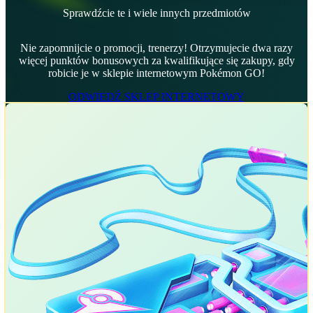
Sprawdźcie te i wiele innych przedmiotów
Nie zapomnijcie o promocji, trenerzy! Otrzymujecie dwa razy
więcej punktów bonusowych za kwalifikujące się zakupy, gdy
robicie je w sklepie internetowym Pokémon GO!
ODWIEDŹ SKLEP INTERNETOWY