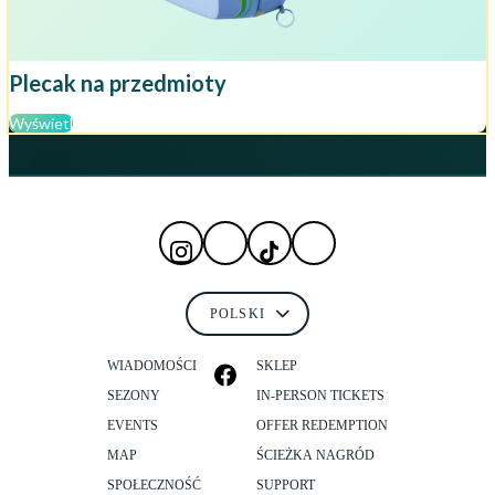
WIADOMOŚCI
SKLEP
SEZONY
IN-PERSON TICKETS
EVENTS
OFFER REDEMPTION
MAP
ŚCIEŻKA NAGRÓD
SPOŁECZNOŚĆ
SUPPORT