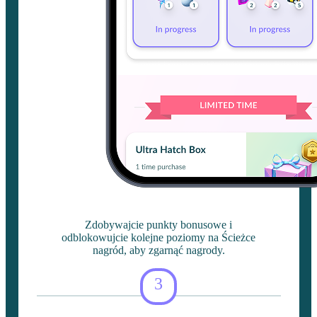
Zdobywajcie punkty bonusowe i
odblokowujcie kolejne poziomy na Ścieżce
nagród, aby zgarnąć nagrody.
3