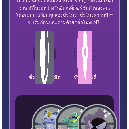
โปเกมอนธีมอีเวนต์เหล่านี้จะปรากฏตัวทั่วเมืองนา
งาซากิในระหว่างวันอีเวนต์เวอร์ชันตั๋วของคุณ
โดยจะหมุนเวียนทุกสองชั่วโมง "ชั่วโมงความมืด"
จะเริ่มก่อนและตามด้วย "ชั่วโมงแฟรี่"
ชั่วโมงความมืด
ชั่วโมงแฟรี่
อโลลา เนีย
เบโตเบตา
โกส