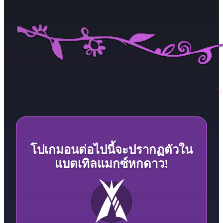
F
โปเกมอนต่อไปนี้จะปรากฏตัวใน
แบตเทิลแมกซ์หกดาว!