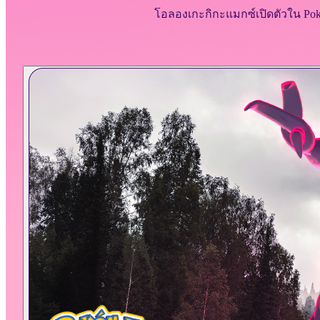
โอลองเกะกิกะแมกซ์เปิดตัวใน Pok