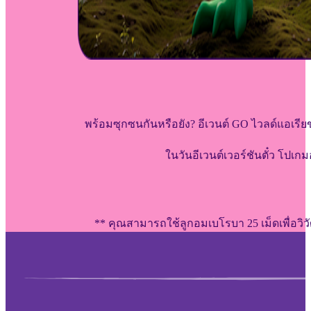
พร้อมซุกซนกันหรือยัง? อีเวนต์ GO ไวลด์แอเรี
ในวันอีเวนต์เวอร์ชันตั๋ว โป
** คุณสามารถใช้ลูกอมเบโรบา 25 เม็ดเพื่อวิ