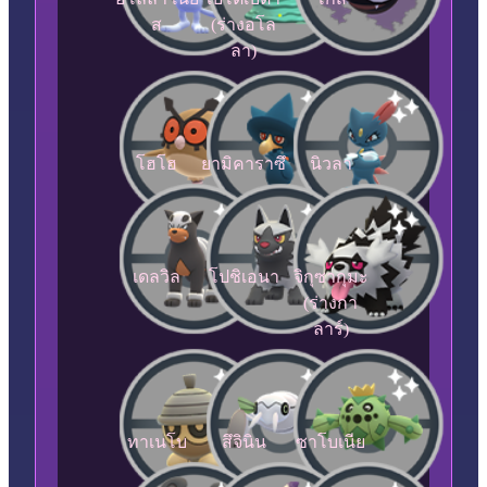
ส
(ร่างอโล
ลา)
โฮโฮ
ยามิคาราซึ
นิวลา
เดลวิล
โปชิเอนา
จิกุซากุมะ
(ร่างกา
ลาร์)
ทาเนโบ
สึจินิน
ซาโบเนีย