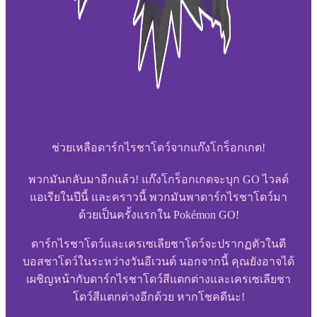
ช่วยเหลือดาร์กไรชาโดว์จากแก๊งโกร็อกเกต!
พวกมันกลับมาอีกแล้ว! แก๊งโกร็อกเกตจะบุก GO ไวลด์
แอเรียในปีนี้ และคราวนี้ พวกมันพาดาร์กไรชาโดว์มา
ด้วยเป็นครั้งแรกใน Pokémon GO!
ดาร์กไรชาโดว์และเครเซเลียชาโดว์จะปรากฏตัวในตี
บอสชาโดว์ในระหว่างวันอีเวนต์ นอกจากนี้ คุณยังอาจได้
เผชิญหน้ากับดาร์กไรชาโดว์สีแตกต่างและเครเซเลียชา
โดว์สีแตกต่างอีกด้วย หากโชคดีนะ!