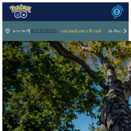
เกมเพลย์เฉพาะอีเวนต์
In-Person 
BUY TICKETS