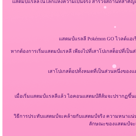
แสตมป์แรลลีในโลกแห่งความเป็นจริง สำรวจสถานที่สำคัญแล
แสตมป์แรลลี Pokémon GO ไวลด์แอเรีย
หากต้องการเริ่มแสตมป์แรลลี เพียงไปที่เสาโปเกสต็อปที่เป็น
เสาโปเกสต็อปทั้งหมดที่เป็นส่วนหนึ่งของ
เมื่อเริ่มแสตมป์แรลลีแล้ว ไอคอนแสตมป์สีส้มจะปรากฏขึ้น
วิธีการประทับแสตมป์จะคล้ายกับแสตมป์จริง ความหนาแน่
ลักษณะของแสตมป์จะแ