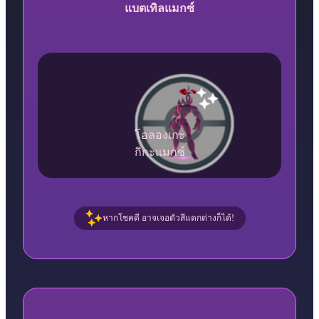
แบตเทิลแมกซ์
โอลองเกะ
กิกะแมกซ์
หากโชคดี อาจเจอตัวสีแตกต่างก็ได้!