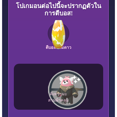
โปเกมอนต่อไปนี้จะปรากฏตัวใน
การตีบอส!
ตีบอสสามดาว
คิเทรุกุมะ
สวมผ้าคลุม