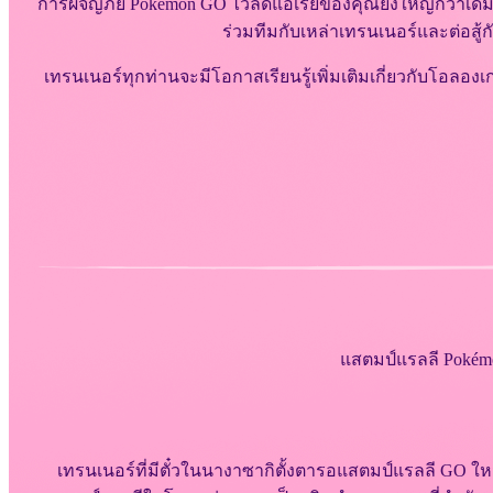
การผจญภัย Pokémon GO ไวลด์แอเรียของคุณยิ่งใหญ่กว่าเดิ
ร่วมทีมกับเหล่าเทรนเนอร์และต่อสู
เทรนเนอร์ทุกท่านจะมีโอกาสเรียนรู้เพิ่มเติมเกี่ยวกับโอลองเ
แสตมป์แรลลี Pokém
เทรนเนอร์ที่มีตั๋วในนางาซากิตั้งตารอแสตมป์แรลลี GO ใหม่