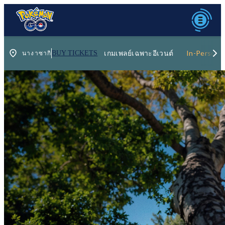
เกมเพลย์เฉพาะอีเวนต์
In-Person 
BUY TICKETS