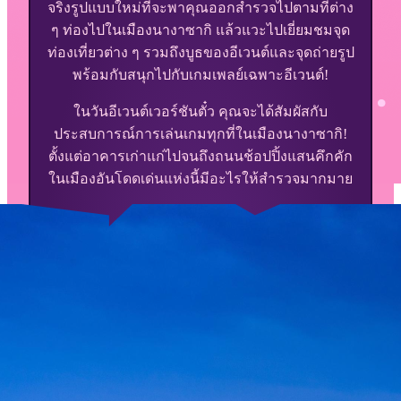
จริงรูปแบบใหม่ที่จะพาคุณออกสำรวจไปตามที่ต่าง
ๆ ท่องไปในเมืองนางาซากิ แล้วแวะไปเยี่ยมชมจุด
ท่องเที่ยวต่าง ๆ รวมถึงบูธของอีเวนต์และจุดถ่ายรูป
พร้อมกับสนุกไปกับเกมเพลย์เฉพาะอีเวนต์!
ในวันอีเวนต์เวอร์ชันตั๋ว คุณจะได้สัมผัสกับ
ประสบการณ์การเล่นเกมทุกที่ในเมืองนางาซากิ!
ตั้งแต่อาคารเก่าแก่ไปจนถึงถนนช้อปปิ้งแสนคึกคัก
ในเมืองอันโดดเด่นแห่งนี้มีอะไรให้สำรวจมากมาย