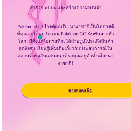
สำรวจ พบปะ และสร้างความทรงจำ
Pokémon GO ไวลด์แอเรีย: นางาซากิเป็นโอกาสดี
ที่คุณจะได้พบกับแฟน Pokémon GO นับพันจากทั่ว
โลก! มีตั้งแต่โอกาสที่จะได้ถ่ายรูปไปจนถึงสินค้า
สุดพิเศษ เรียนรู้เพิ่มเติมเกี่ยวกับประสบการณ์ใน
สถานที่จริงอันแสนสนุกที่รอคุณอยู่ทั่วทั้งเมืองนา
งาซากิ!
ขายหมดแล้ว!